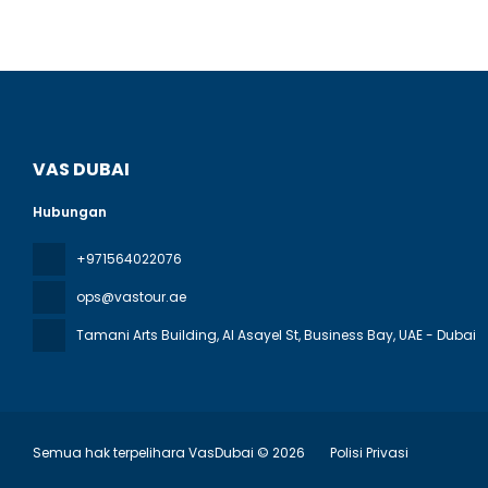
VAS DUBAI
Hubungan
+971564022076
ops@vastour.ae
Tamani Arts Building, Al Asayel St, Business Bay
, UAE - Dubai
Semua hak terpelihara VasDubai © 2026
Polisi Privasi