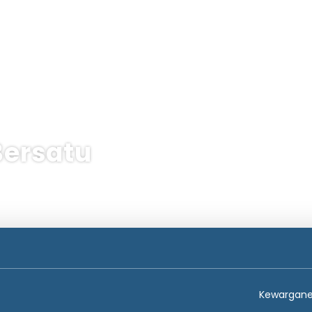
Bersatu
an
Berbilang destinasi
Pelayaran
Pakej-pakej
Kewargan