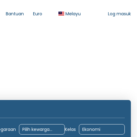
Bantuan
Euro
Melayu
Log masuk
Penginapan
Pengangkutan
Aktiviti-aktiviti
egaraan
Kelas