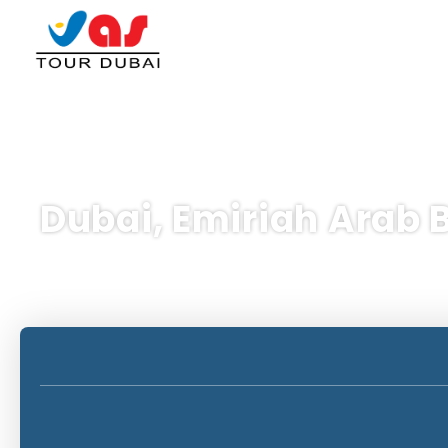
Dubai, Emiriah Arab 
Perjalanan AI
Pengangkutan + Penginap
+