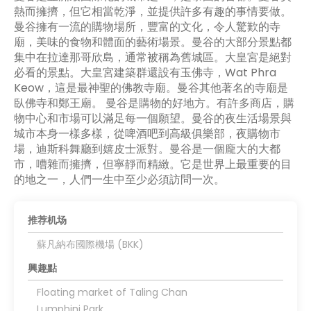
熱而擁擠，但它相當乾淨，並提供許多有趣的事情要做。
曼谷擁有一流的購物場所，豐富的文化，令人驚歎的寺
廟，美味的食物和體面的藝術場景。曼谷的大部分景點都
集中在拉達那哥欣島，通常被稱為舊城區。大皇宮是絕對
必看的景點。大皇宮建築群還設有玉佛寺，Wat Phra
Keow，這是最神聖的佛教寺廟。曼谷其他著名的寺廟是
臥佛寺和鄭王廟。 曼谷是購物的好地方。有許多商店，購
物中心和市場可以滿足每一個願望。曼谷的夜生活場景與
城市本身一樣多樣，從啤酒吧到高級俱樂部，夜購物市
場，迪斯科舞廳到嬉皮士派對。曼谷是一個龐大的大都
市，嘈雜而擁擠，但寧靜而精緻。它是世界上最重要的目
的地之一，人們一生中至少必須訪問一次。
推荐机场
蘇凡納布國際機場 (BKK)
興趣點
Floating market of Taling Chan
Lumphini Park