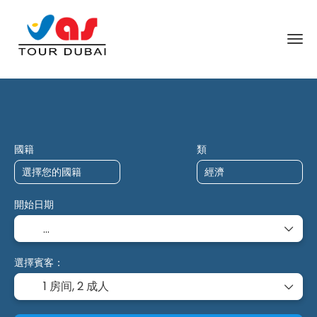
AI 旅行
交通與住宿
多个目的地
+
國籍
類
開始日期
選擇賓客：
1 房间,
2 成人