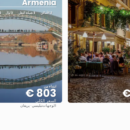
Armenia
2 الأماكن
3 شبكة النقل
3 ليال
2 أنش
ابتداء من
803 €
السعر الكلي
الوجهات
تبليسي · يريفان
شاهد
شاهد