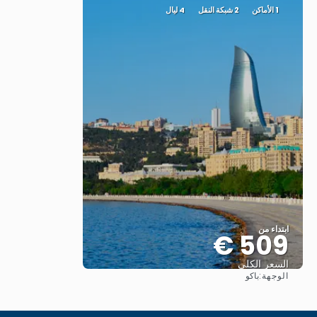
1 الأماكن
2 شبكة النقل
4 ليال
ابتداء من
509 €
السعر الكلي
الوجهة:
باكو
شاهد