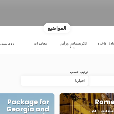
المواضيع
ادق فاخرة
الكريسماس ورأس
مغامرات
رومانسي
السنة
ترتيب حسب
اختيارنا
Package for
Rome,
Georgia and
4 ليال