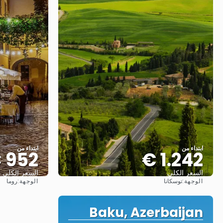
ابتداء من
ابتداء من
952 €
1.242 €
السعر الكلي
السعر الكلي
الوجهة:
الوجهة:
توسكانا
روما
شاهد
Baku, Azerbaijan