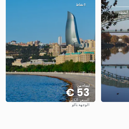
1 نشاط
طة
ابتداء من
53 €
السعر الكلي
الوجهة:
باكو
شاهد