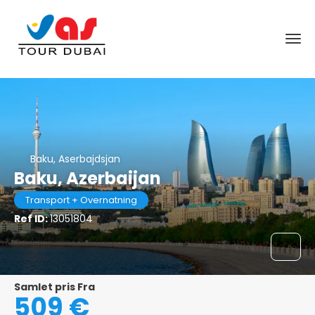
Baku, Aserbajdsjan
Baku, Azerbaijan
Transport + Overnatning
Ref ID:
13051804
Samlet pris Fra
509 €