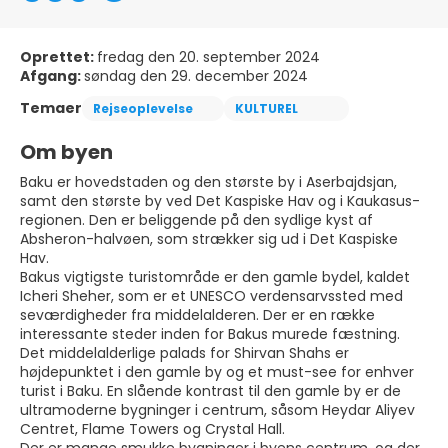
Oprettet:
fredag den 20. september 2024
Afgang:
søndag den 29. december 2024
Temaer
Rejseoplevelse
KULTUREL
Om byen
Baku er hovedstaden og den største by i Aserbajdsjan,
samt den største by ved Det Kaspiske Hav og i Kaukasus-
regionen. Den er beliggende på den sydlige kyst af
Absheron-halvøen, som strækker sig ud i Det Kaspiske
Hav.
Bakus vigtigste turistområde er den gamle bydel, kaldet
Icheri Sheher, som er et UNESCO verdensarvssted med
seværdigheder fra middelalderen. Der er en række
interessante steder inden for Bakus murede fæstning.
Det middelalderlige palads for Shirvan Shahs er
højdepunktet i den gamle by og et must-see for enhver
turist i Baku. En slående kontrast til den gamle by er de
ultramoderne bygninger i centrum, såsom Heydar Aliyev
Centret, Flame Towers og Crystal Hall.