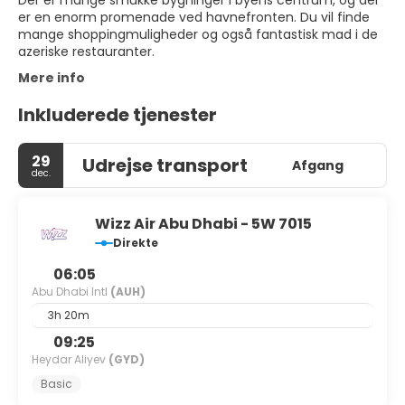
Der er mange smukke bygninger i byens centrum, og der
er en enorm promenade ved havnefronten. Du vil finde
mange shoppingmuligheder og også fantastisk mad i de
azeriske restauranter.
Mere info
Inkluderede tjenester
29
Udrejse transport
Afgang
dec.
Wizz Air Abu Dhabi - 5W 7015
Direkte
06:05
Abu Dhabi Intl
(AUH)
3h 20m
09:25
Heydar Aliyev
(GYD)
Basic