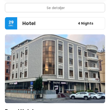
Se detaljer
29
Hotel
4 Nights
dec.