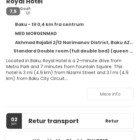
Royal Hotel
Godt
7,5
121
Baku - til 0,4 km fra centrum
MED MORGENMAD
Akhmad Rajabli 2/12 Narimanov District, Baku AZ 1051
Standard Double room (full double bed) (queen size bed)
Located in Baku, Royal Hotel is a 2-minute drive from
Metro Park and 7 minutes from Fountain Square. This
hotel is 3 mi (4.9 km) from Nizami Street and 3.1 mi (4.9
km) from Baku City Circuit.
Be sure to enjoy recreational amenities including an
Mere info
indoor pool and a steam room. This hotel also features
complimentary wireless internet access, concierge
services, and a hair salon.
02
Retur transport
Make yourself at home in one of the 46 air-conditioned
Retur
jan.
rooms featuring minibars. Complimentary wireless
internet access keeps you connected, and digital
programming is available for your entertainment.