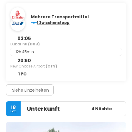
Mehrere Transportmittel
1 Zwischenstopp
03:05
Dubai Intl
(DXB)
12h 45min
20:50
New Chitose Airport
(CTS)
1 PC
Siehe Einzelheiten
18
Unterkunft
4 Nächte
Dez.