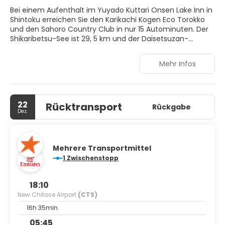
Bei einem Aufenthalt im Yuyado Kuttari Onsen Lake Inn in
Shintoku erreichen Sie den Karikachi Kogen Eco Torokko
und den Sahoro Country Club in nur 15 Autominuten. Der
Shikaribetsu-See ist 29, 5 km und der Daisetsuzan-
Nationalpark 9, 9 km vom Hotel entfernt. Entspannen Sie
sich in den hoteleigenen Thermalquellen und singen Sie
Mehr Infos
Ihre Lieblingslieder beim Karaoke. Die Rezeption ist zu
bestimmten Zeiten besetzt. Kostenlose Parkplätze stehen
Ihnen auf dem Gelände zur Verfügung. Genießen Sie im
Restaurant des Yuyado Kuttari Onsen Lake Inn eine
22
Rücktransport
leckere Mahlzeit. Fühlen Sie sich wie zu Hause in einem der
Rückgabe
Dez.
29 Gästezimmer mit Kühlschrank und LCD-Fernseher.
Kostenloses WLAN sorgt dafür, dass Sie mit der Welt in
Verbindung bleiben. Schreibtische und Wasserkocher
gehören ebenfalls zur Ausstattung.
Mehrere Transportmittel
1 Zwischenstopp
18:10
New Chitose Airport
(CTS)
16h 35min
05:45