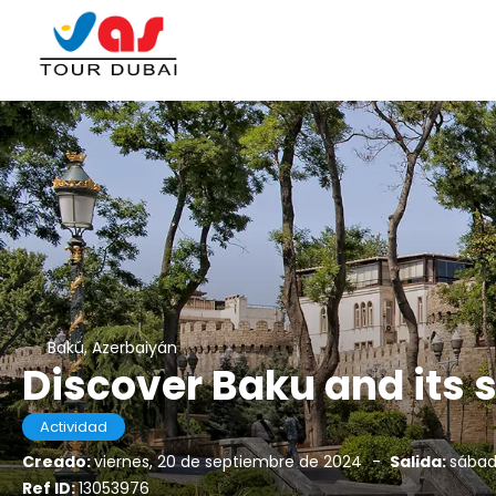
Bakú, Azerbaiyán
Discover Baku and its 
Actividad
Creado:
viernes, 20 de septiembre de 2024
-
Salida:
sábad
Ref ID:
13053976