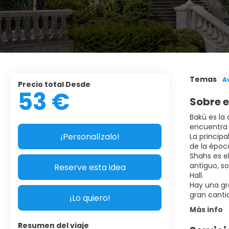
Temas
A
Precio total Desde
53 €
Sobre e
Bakú es la
encuentra 
¡Personalízalo!
La princip
de la época
Shahs es el
antiguo, so
Reserve esta idea
Hall.
Hay una gr
¡Lo quiero!
Más info
Resumen del viaje