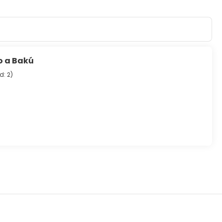
o a Bakú
d: 2
)