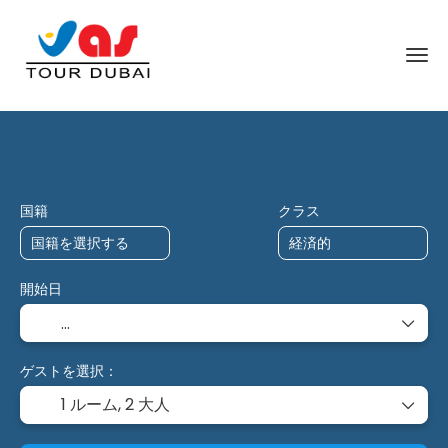
AIトリップ
交通手段と宿泊
多デス
+
国籍
クラス
開始日
ゲストを選択：
1 ルーム,
2 大人