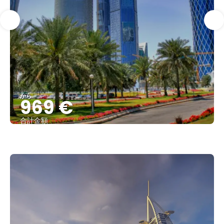
から
969 €
合計金額
見る