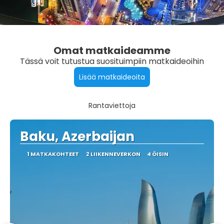
Omat matkaideamme
Tässä voit tutustua suosituimpiin matkaideoihin
Lisää matkaideoita
Rantaviettoja
Baku, Azerbaijan
1 MATKAKOHTEET
2 LIIKENNEVERKON
4 ÖISIN