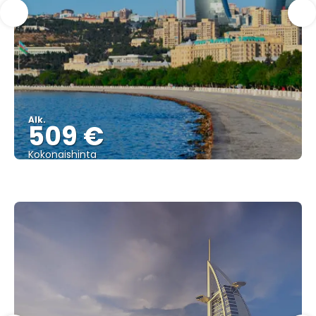
Alk.
509 €
Kokonaishinta
Nähdä