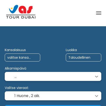
AI-matkat
Kuljetus + majoitus
U
+
Kansalaisuus
Luokka
Alkamispäivä
Valitse vieraat:
1 Huone ,
2 aik.