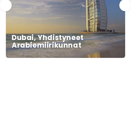
Dubai, Yhdistyneet
Arabiemiirikunnat