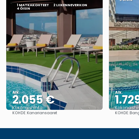
1 MATKAKOHTEET
2 LIIKENNEVERKON
4 ÖISIN
Alk.
Alk.
2.055 €
1.72
Kokonaishinta
Kokonaishi
KOHDE:
KOHDE:
Kanariansaaret
Ban
Nähdä