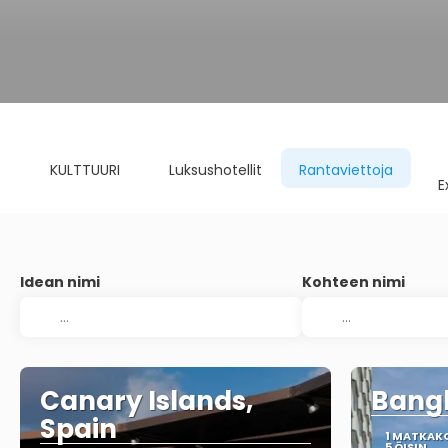
KULTTUURI
Luksushotellit
Rantaviettoja
E
Idean nimi
Kohteen nimi
Canary Islands,
Bangk
Spain
1 MATKAK
5 ÖISIN