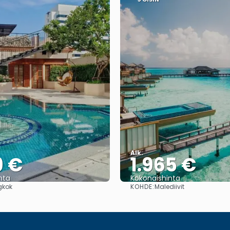
Alk.
9 €
1.965 €
nta
Kokonaishinta
KOHDE:
gkok
Malediivit
Nähdä
Nähdä