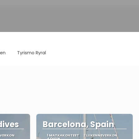
nen
Tyrismo Ryral
dives
Barcelona, Spain
EVERKON
1 MATKAKOHTEET
2 LIIKENNEVERKON
4 ÖISIN