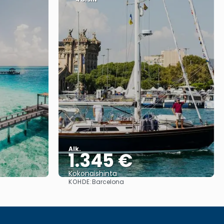
Alk.
1.345 €
Kokonaishinta
KOHDE:
Barcelona
Nähdä