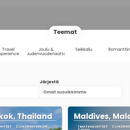
Teemat
Travel
Joulu &
Seikkailu
Romantti
xperience
uudenvuodenaatto
Järjestä
Omat suosikkimme
ok, Thailand
Maldives, Mal
OHTEET
2 LIIKENNEVERKON
1 MATKAKOHTEET
2 LIIKENN
3 ÖISIN