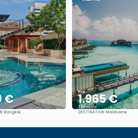
Fra
9 €
1.965 €
Totalpris
N:
DESTINATION:
Bangkok
Maldiverne
Se
Se