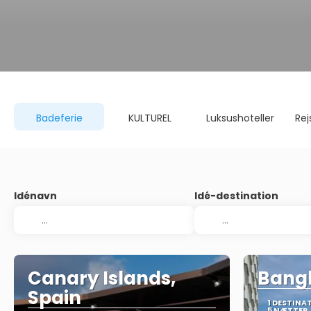
Badeferie
KULTUREL
Luksushoteller
Rej
Idénavn
Idé-destination
Canary Islands,
Bangk
Spain
1 DESTINA
5 NÆTTER