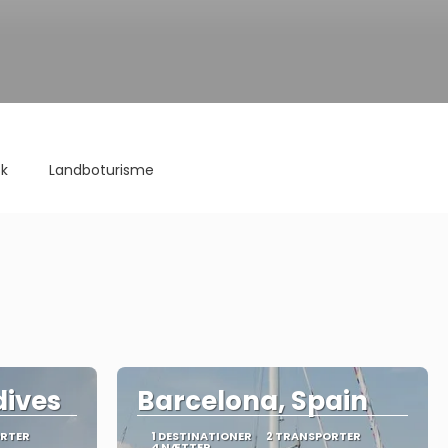
k
Landboturisme
dives
Barcelona, Spain
ORTER
1 DESTINATIONER
2 TRANSPORTER
4 NÆTTER