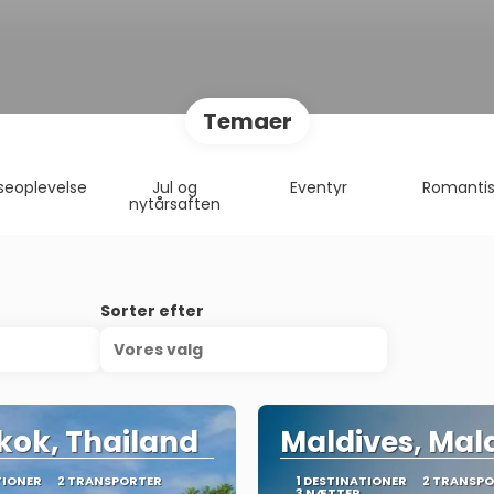
Temaer
seoplevelse
Jul og
Eventyr
Romantis
nytårsaften
Sorter efter
Vores valg
ok, Thailand
Maldives, Mal
TIONER
2 TRANSPORTER
1 DESTINATIONER
2 TRANSP
3 NÆTTER