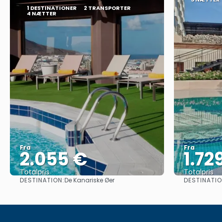
1 DESTINATIONER
2 TRANSPORTER
4 NÆTTER
Fra
Fra
2.055 €
1.72
Totalpris
Totalpris
DESTINATION:
DESTINATIO
De Kanariske Øer
Se