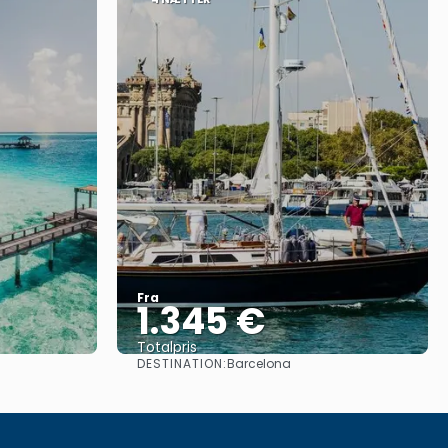
Fra
1.345 €
Totalpris
DESTINATION:
Barcelona
Se