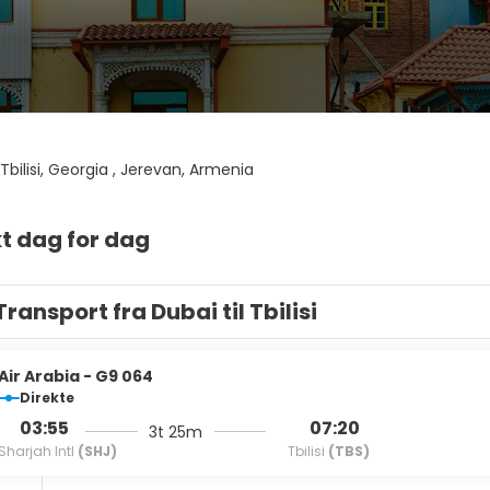
Tbilisi, Georgia , Jerevan, Armenia
t dag for dag
Transport fra Dubai til Tbilisi
Air Arabia - G9 064
Direkte
03:55
07:20
3t 25m
Sharjah Intl
(SHJ)
Tbilisi
(TBS)