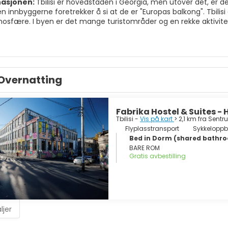
nasjonen:
Tbilisi er hovedstaden i Georgia, men utover det, er det
en innbyggerne foretrekker å si at de er "Europas balkong". Tbi
mosfære. I byen er det mange turistområder og en rekke aktivitet
 kan være monumenter som Sameba-katedralen som ble bygget 
tsplassen, som ligger i byens sentrum. For kultur elskere, er Tbilis
useet i Georgia som bringer flere viktige museer i forskjellige de
n til denne byen. For fjell elskere, er Tbilisi også et ideelt ste
 kan gjøre utendørsaktiviteter som å ta en ballongtur, vandring, 
Overnatting
r ideell for avslappende turer. Det er også perfekt for barn, de
hvor barn vil ha det veldig gøy. Tbilisi er også ganske aktiv om
fære eller andre som Bottle shock. Totalt sett er det en veldig 
 familien og ha en hyggelig ferie som du ikke vil glemme.
Fabrika Hostel & Suites - 
Tbilisi -
Vis på kart
> 2,1 km fra Sent
Flyplasstransport
Sykkeloppb
Bed in Dorm (shared bathro
BARE ROM
Gratis avbestilling
ljer