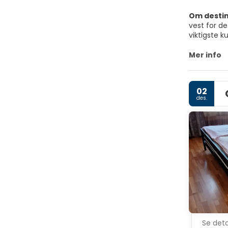
Om desti
vest for d
viktigste k
Byen har st
Mer info
historie...
Uten tvil 
02
kaskade, Re
des.
Se deta