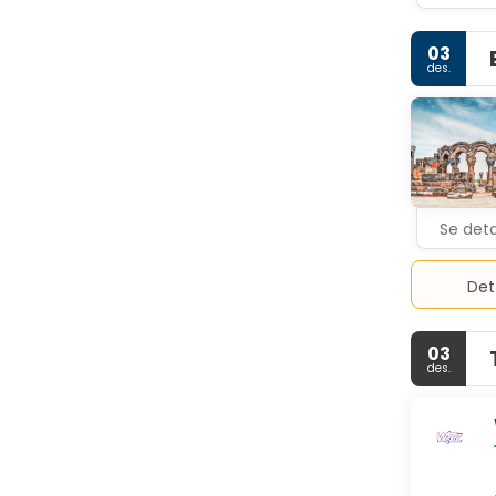
03
des.
Se deta
Det
03
des.