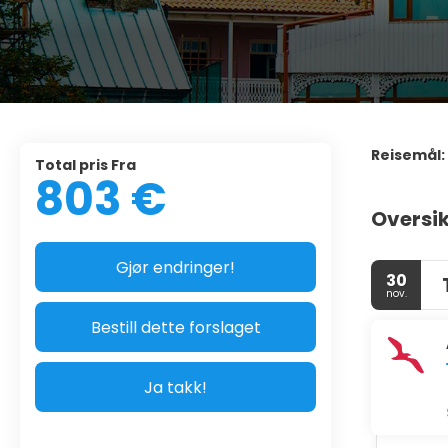
Reisemål:
Total pris Fra
803 €
Oversik
Gjør endringer!
30
nov.
Bestill dette forslaget
Ja takk!