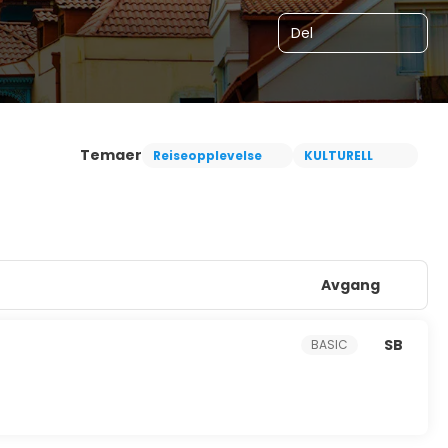
Del
Temaer
Reiseopplevelse
KULTURELL
Avgang
SB
BASIC