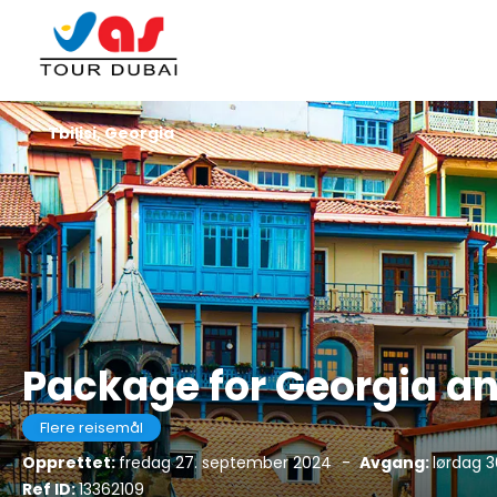
Tbilisi, Georgia
Package for Georgia a
Flere reisemål
Opprettet:
fredag 27. september 2024
-
Avgang:
lørdag 
Ref ID:
13362109