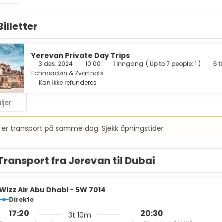
Billetter
Yerevan Private Day Trips
3 des. 2024
10:00
1 Inngang
(
Up to 7 people: 1
)
6 t
Echmiadzin & Zvartnots
Kan ikke refunderes
ljer
 er transport på samme dag. Sjekk åpningstider
Transport fra Jerevan til Dubai
Wizz Air Abu Dhabi - 5W 7014
Direkte
17:20
20:30
3t 10m