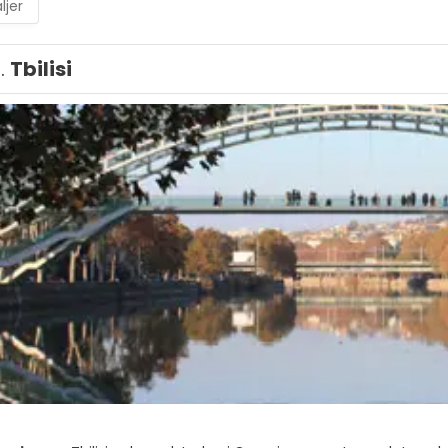
ljer
1.
Tbilisi