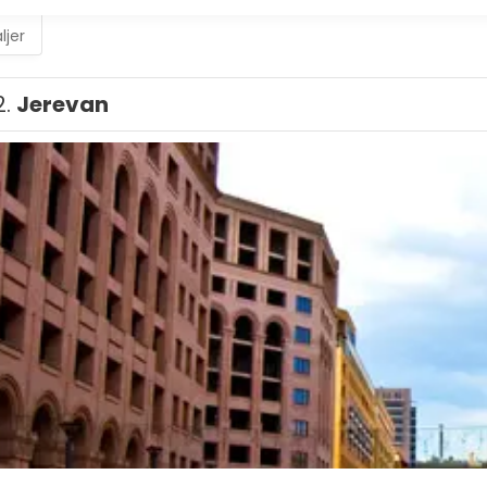
ljer
2.
Jerevan