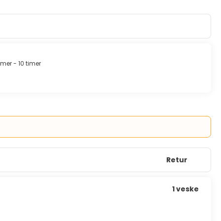
imer - 10 timer
Retur
1 veske