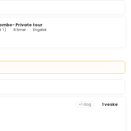
Combo- Private tour
: 1
)
8 timer
Engelsk
1 veske
+1 dag