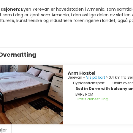
nasjonen:
Byen Yerevan er hovedstaden i Armenia, som samtidig e
et som i dag er kjent som Armenia, i den østlige delen av slette
ulturelle, kunstneriske og industrielle foreningene i landet, også pol
or aktivitet i alle tider av året. Vi finner et bredt utvalg av turi
et sted som er verdt mye på grunn av sin lange historie og den 
Overnatting
publikkplassen...
Arm Hostel
Jerevan -
Vis på kart
> 0,4 km fra S
Flyplasstransport
Utsikt over
Bed in Dorm with balcony an
BARE ROM
Gratis avbestilling
ljer