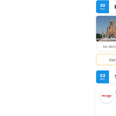
30
nov.
Se deta
Det
02
des.