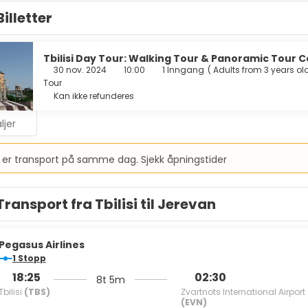
Billetter
Tbilisi Day Tour: Walking Tour & Panoramic Tour 
30 nov. 2024
10:00
1 Inngang
(
Adults from 3 years old
Tour
Kan ikke refunderes
ljer
 er transport på samme dag. Sjekk åpningstider
Transport fra Tbilisi til Jerevan
Pegasus Airlines
1 Stopp
18:25
02:30
8t 5m
Tbilisi
(TBS)
Zvartnots International Airport
(EVN)