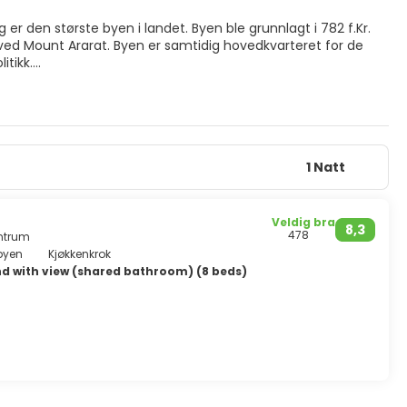
r den største byen i landet. Byen ble grunnlagt i 782 f.Kr.
n ved Mount Ararat. Byen er samtidig hovedkvarteret for de
itikk.
stattraksjoner i byen: museer, parker, landemerker i landets
store mangfoldigheten av steder som er verdt å besøke, som:
1 Natt
Veldig bra
8,3
478
entrum
 byen
Kjøkkenkrok
d with view (shared bathroom) (8 beds)