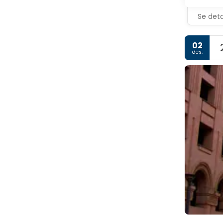
Se deta
02
des.