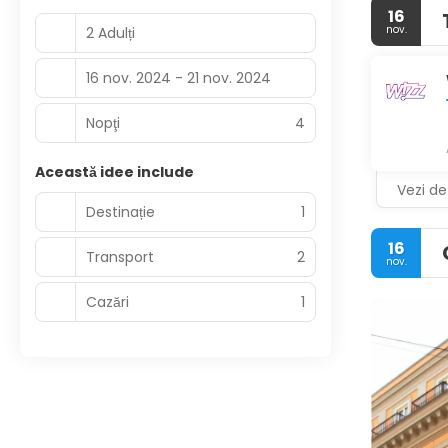
16
nov.
2 Adulți
16 nov. 2024 - 21 nov. 2024
Nopţi
4
Această idee include
Vezi det
Destinație
1
16
Transport
2
nov.
Cazări
1