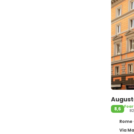
Augusta
Foar
8,6
82
Rome -
Via Ma