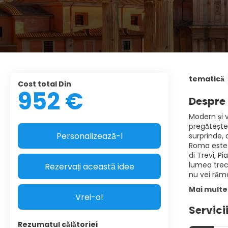
tematică
Cost total Din
952 €
Despre 
Modern și v
pregătește-
Personalizează-l
surprinde, 
Roma este u
di Trevi, P
lumea trecâ
Rezervați această idee
nu vei rămâ
Mai multe
Vrei-o!
Servici
Rezumatul călătoriei