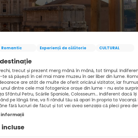
Romantic
Experiență de călătorie
CULTURAL
destinație
echi, trecut și prezent merg mână în mână, tot timpul. Indiferent
te să pășești în cel mai mare muzeu în aer liber din lume. Roma 
deoarece are atât de multe de oferit oricărui vizitator, iar fru
nul dintre cele mai fotogenice orașe din lume - nu este surprinz
iața Sfântul Petru, Scările Spaniole, Colosseum... Indiferent dacă î
nd pe lângă tine, va fi rândul tău să apari în propria ta Vacanță
ne fără lucruri de făcut și tot vei avea senzația că pleci prea d
 informații
i incluse