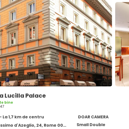
 Lucilla Palace
te bine
47
 La 1,7 km de centru
DOAR CAMERA
Small Double
ssimo d'Azeglio, 24, Rome 00184