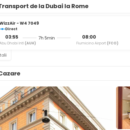
Transport de la Dubai la Rome
WizzAir - W4 7049
Direct
03:55
08:00
7h 5min
Abu Dhabi Intl
(AUH)
Fiumicino Airport
(FCO)
alii
Cazare