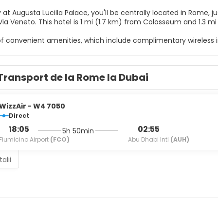
 at Augusta Lucilla Palace, you'll be centrally located in Rome,
foot from Via Veneto. This hotel is 1 mi (1.7 km) from Colosseum an
f convenient amenities, which include complimentary wireless i
lf at home in one of the 108 individually furnished guestrooms, 
ary wireless internet access keeps you connected, and satellit
Transport de la Rome la Dubai
with bathtubs or showers feature complimentary toiletries and 
 safes and desks.
e from the snack bar/deli, or stay in and take advantage of the 
WizzAir - W4 7050
ink at the bar/lounge. Buffet breakfasts are available daily from 
Direct
18:05
02:55
5h 50min
menities include dry cleaning/laundry services, a 24-hour front
Fiumicino Airport
(FCO)
Abu Dhabi Intl
(AUH)
alii