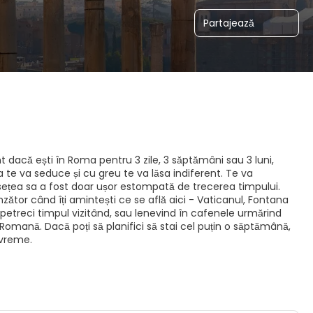
Partajează
 dacă ești în Roma pentru 3 zile, 3 săptămâni sau 3 luni,
te va seduce și cu greu te va lăsa indiferent. Te va
musețea sa a fost doar ușor estompată de trecerea timpului.
ător când îți amintești ce se află aici - Vaticanul, Fontana
ți petreci timpul vizitând, sau lenevind în cafenele urmărind
 Romană. Dacă poți să planifici să stai cel puțin o săptămână,
evreme.