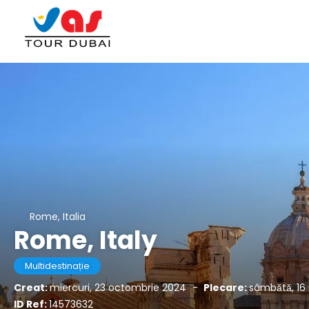
Rome, Italia
Rome, Italy
Multidestinație
Creat:
miercuri, 23 octombrie 2024
-
Plecare:
sâmbătă, 16
ID Ref:
14573632