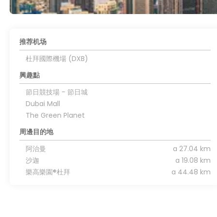
推荐机场
杜拜國際機場 (DXB)
興趣點
節日競技場 - 節日城
Dubai Mall
The Green Planet
周邊目的地
阿治曼
a 27.04 km
沙迦
a 19.08 km
樂高樂園®杜拜
a 44.48 km