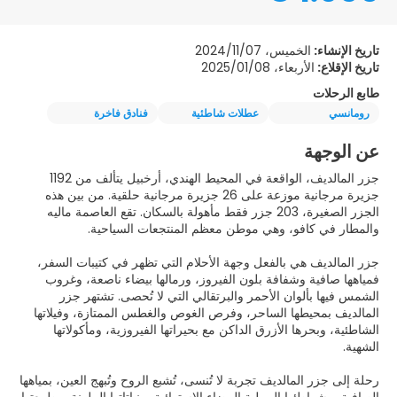
تاريخ الإنشاء:
الخميس، 2024/11/07
تاريخ الإقلاع:
الأربعاء، 2025/01/08
طابع الرحلات
رومانسي
عطلات شاطئية
فنادق فاخرة
عن الوجهة
جزر المالديف، الواقعة في المحيط الهندي، أرخبيل يتألف من 1192
جزيرة مرجانية موزعة على 26 جزيرة مرجانية حلقية. من بين هذه
الجزر الصغيرة، 203 جزر فقط مأهولة بالسكان. تقع العاصمة ماليه
جزر المالديف هي بالفعل وجهة الأحلام التي تظهر في كتيبات السفر،
فمياهها صافية وشفافة بلون الفيروز، ورمالها بيضاء ناصعة، وغروب
الشمس فيها بألوان الأحمر والبرتقالي التي لا تُحصى. تشتهر جزر
المالديف بمحيطها الساحر، وفرص الغوص والغطس الممتازة، وفيلاتها
الشاطئية، وبحرها الأزرق الداكن مع بحيراتها الفيروزية، ومأكولاتها
رحلة إلى جزر المالديف تجربة لا تُنسى، تُشبع الروح وتُبهج العين، بمياهها