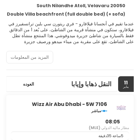
South Nilandhe Atoll, Velavaru 20050
Double Villa beachfront (full double bed) (+ sofa)
عندما تقيم في أنجسانا فيلافارو - فري ريتورن سي بلين ترانسفيرز في
فيلافارو، ستكون في منشأة قريبة من الشاطئ، على بُعد 1 من الدقائق
فقط بالسيارة من شاطئ جزيرة ميدوفوشي. هذا المنتجع منشأة تطل
على الشاطئ، تقع على مقربة من ميناء ميدهو ورصيف جزيرة
ميدوفوشي.
المزيد من المعلومات
أطلق العنان للاستمتاع والاسترخاء مع خدمات النادي الصحي المتكاملة
المتاحة مثل جلسات التدليك. ستجد في هذا المنتجع مزايا إضافية تشمل
اتصال لاسلكي مجاني بالإنترنت وخدمات الاستعلامات والإرشاد ومنطقة
مُخصّصة للنزهات.
11
النقل ذهابا وإيابا
العوده
يناير
اشعر وكأنك في منزلك عند الإقامة في واحدة من 113 غرفة ضيافة
بديكورات فريدة لكل منها، يتوفر بها ثلاجات وتلفزيونات بشاشة
مسطحة. تحتوي الغرفة على سرير بمرتبة بطبقة علوية مريحة. يُتاح لك
Wizz Air Abu Dhabi - 5W 7106
اتصال لاسلكي بالإنترنت مجانًا لتبقى على اتصال دائمًا، بالإضافة إلى
مباشر
قنوات باشتراك مدفوع من أجل متعتك. تضم الحمامات تجهيزات دش بها
دُش غزير ومستلزمات مجانية للعناية الشخصية.
08:05
مطار ماليه الدولي
(MLE)
توقّف لتناول وجبة سريعة في مطعم Azzurro Restaurant، وهو واحد
5ساعة 35دقيقة
من 3 مطاعم موجودة في إقامة منتجع، أو أقم هنا واستمتع بالاستفادة