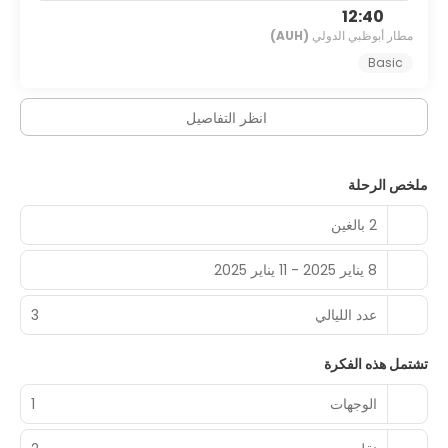
من خدمة الغرف (خلال ساعات محدودة). استرخِ واستمتع بشراب
12:40
منعش من بار على حمام السباحة أو واحد من 2 بارات.
مطار أبوظبي الدولي
(AUH)
Basic
تضم وسائل الرائحة المميزة مكتب استقبال مفتوح 24 ساعة وخدمة
تخزين الأمتعة وتجهيزات لغسل الملابس. يتم توفير حافلة للتوصيل من
وإلى المطار مقابل تكلفة إضافية (متوفرة عند الطلب).
انظر التفاصيل
ملخص الرحلة
2 بالغين
8 يناير 2025 - 11 يناير 2025
عدد الليالي
3
تشتمل هذه الفكرة
الوجهات
1