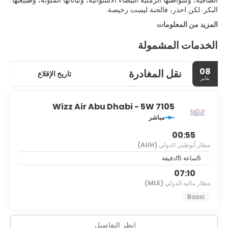
الصافية، وشواطئها الرملية البيضاء الاستوائية، ونباتاتها الملونة، وطبيعتها
البكر. لكن احذر، فالجنة ليست رخيصة.
المزيد من المعلومات
الخدمات المشمولة
08
نقل المغادرة
تاريخ الإقلاع
يناير
Wizz Air Abu Dhabi - 5W 7105
مباشر
00:55
مطار أبوظبي الدولي
(AUH)
5ساعة 15دقيقة
07:10
مطار ماليه الدولي
(MLE)
Basic
انظر التفاصيل