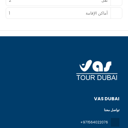
نقل
2
أماكن الإقامة
1
VAS DUBAI
تواصل معنا
+971564022076