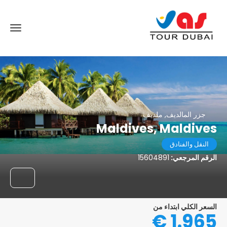
جزر المالديف, ملديف
Maldives, Maldives
النقل والفنادق
الرقم المرجعي:
15604891
السعر الكلي ابتداء من
1.965 €