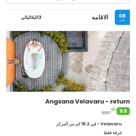
08
الاقامه
3الليلالليالي
يناير
Angsana Velavaru - return
رائع
9.9
5057
Velavaru - في 16.2 كم من المركز
غرفة فقط