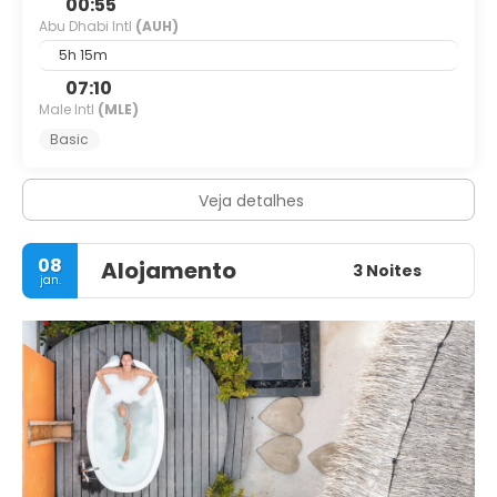
00:55
Abu Dhabi Intl
(AUH)
5h 15m
07:10
Male Intl
(MLE)
Basic
Veja detalhes
08
Alojamento
3 Noites
jan.