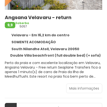
Angsana Velavaru - return
Soberbo
9,9
5057
Velavaru - Em 16,2 km do centro
SOMENTE ACOMODAÇÃO
South Nilandhe Atoll, Velavaru 20050
Double Villa beachfront (full double bed) (+ sofa)
Perto da praia e com excelente localização em Velavaru,
Angsana Velavaru - Free return Seaplane Transfers fica a
apenas 1 minuto(s) de carro de Praia da Ilha de
Meedhuffushi. Este resort na praia fica bem perto de
Porto de Meedhoo e Píer da Ilha de Meedhuffushi.
Mais informações
Relaxe no spa de serviço completo, onde você pode
desfrutar de massagens. Este resort oferece Wi-Fi de
cortesia, serviços de concierge e área para piquenique.