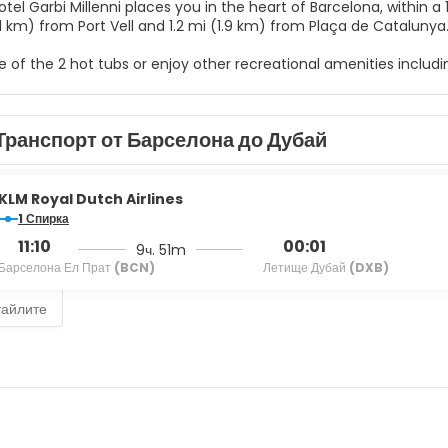
tel Garbi Millenni places you in the heart of Barcelona, within a 15-m
1.1 km) from Port Vell and 1.2 mi (1.9 km) from Plaça de Catalunya
e of the 2 hot tubs or enjoy other recreational amenities includi
ude complimentary wireless internet access, concierge services,
e of 46 guestrooms featuring LCD televisions. Complimentary wir
Транспорт от Барселона до Дубай
g is available for your entertainment. Private bathrooms with 
nveniences include phones, as well as safes and desks.
rbi Millenni, enjoy a satisfying meal at the restaurant. Wrap up 
KLM Royal Dutch Airlines
aily from 7:30 AM to 10:30 AM for a fee.
1 Спирка
11:10
00:01
9ч. 51m
menities include a 24-hour business center, complimentary news
Барселона Ел Прат
(BCN)
Летище Дубай
(DXB)
тайлите