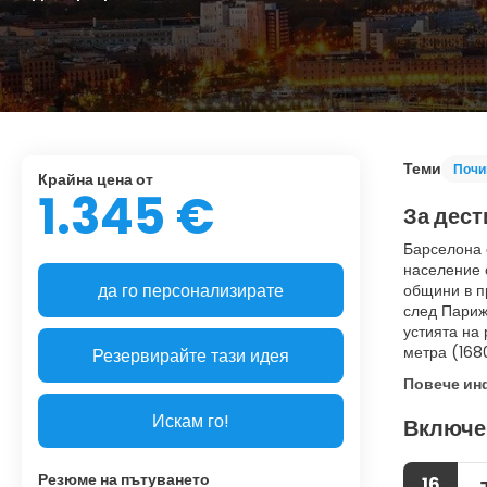
Теми
Почи
Крайна цена от
1.345 €
За дест
Барселона 
население 
да го персонализирате
общини в п
след Париж
устията на 
метра (168
Резервирайте тази идея
Повече и
Искам го!
Включе
Резюме на пътуването
16