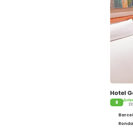
Hotel G
Добр
8
22
Barcel
Ronda 