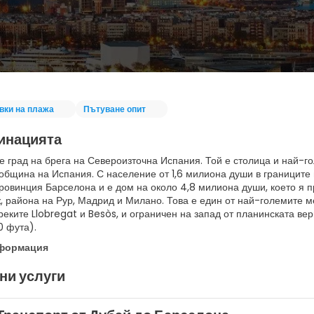
вки на плажа
Пътуване опит
инацията
е град на брега на Североизточна Испания. Той е столица и най-го
община на Испания. С население от 1,6 милиона души в границите 
ровинция Барселона и е дом на около 4,8 милиона души, което я п
, района на Рур, Мадрид и Милано. Това е един от най-големите 
реките Llobregat и Besòs, и ограничен на запад от планинската вери
0 фута).
нформация
ни услуги