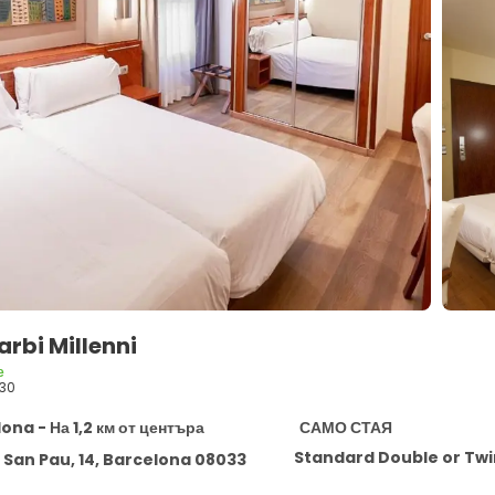
arbi Millenni
е
30
ona - На 1,2 км от центъра
САМО СТАЯ
Standard Double or Tw
San Pau, 14, Barcelona 08033