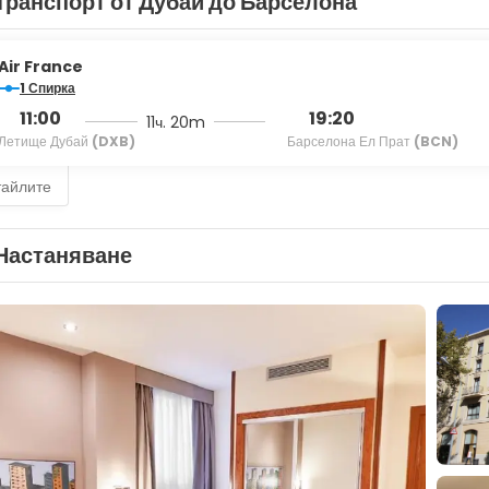
Транспорт от Дубай до Барселона
Air France
1 Спирка
11:00
19:20
11ч. 20m
Летище Дубай
(DXB)
Барселона Ел Прат
(BCN)
тайлите
Настаняване