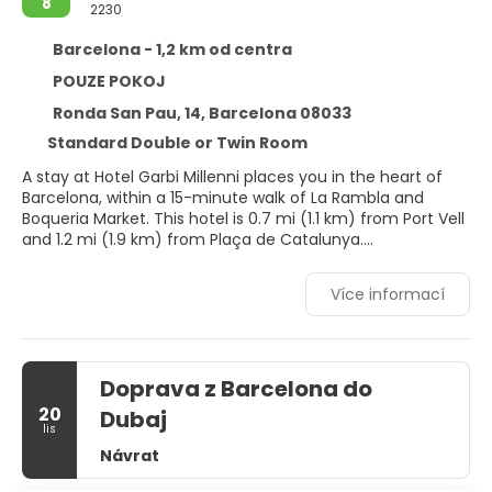
8
2230
Barcelona - 1,2 km od centra
POUZE POKOJ
Ronda San Pau, 14, Barcelona 08033
Standard Double or Twin Room
A stay at Hotel Garbi Millenni places you in the heart of
Barcelona, within a 15-minute walk of La Rambla and
Boqueria Market. This hotel is 0.7 mi (1.1 km) from Port Vell
and 1.2 mi (1.9 km) from Plaça de Catalunya.
Dip into one of the 2 hot tubs or enjoy other recreational
Více informací
amenities including a sauna and a fitness center.
Additional features at this hotel include complimentary
wireless internet access, concierge services, and a
television in a common area.
Doprava z Barcelona do
Stay in one of 46 guestrooms featuring LCD televisions.
20
Dubaj
Complimentary wireless internet access keeps you
lis
connected, and satellite programming is available for
Návrat
your entertainment. Private bathrooms with bathtubs or
showers feature complimentary toiletries and bidets.