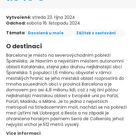
Vytvořené:
středa 23. října 2024
Odchod:
sobota 16. listopadu 2024
Témata
Dovolená u moře
Zážitek z cestování
O destinaci
Barcelona je město na severovýchodním pobřeží
Španělska. Je hlavním a největším městem autonomní
oblasti Katalánsko, stejně jako druhou nejlidnatější obcí
Španělska. S populací 1,6 milionu obyvatel v rámci
městských hranic se jeho městská oblast rozprostírá do
mnoha sousedních obcí v provincii Barcelona a je
domovem pro asi 4,8 milionu lidí, což z něj činí pátou
nejlidnatější městskou oblast v Evropské unii po Paříži,
Porúří, Madridu a Miláně. Je to jedna z největších
metropolí na Středozemním moři, nachází se na pobřeží
mezi ústími řek Llobregat a Besòs a na západě je
ohraničena horským pásmem Serra de Collserola, jehož
nejvyšší vrchol je 512 metrů vysoký.
Více informací