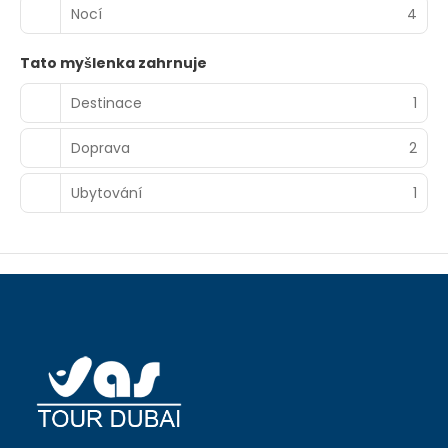
Nocí
4
Tato myšlenka zahrnuje
Destinace
1
Doprava
2
Ubytování
1