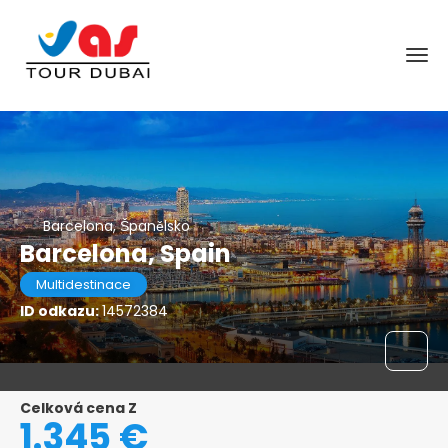
Barcelona, Španělsko
Barcelona, Spain
Multidestinace
ID odkazu:
14572384
Celková cena Z
1.345 €