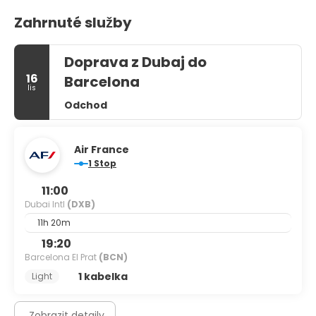
Zahrnuté služby
Doprava z Dubaj do
16
Barcelona
lis
Odchod
Air France
1 Stop
11:00
Dubai Intl
(DXB)
11h 20m
19:20
Barcelona El Prat
(BCN)
1 kabelka
Light
Zobrazit detaily