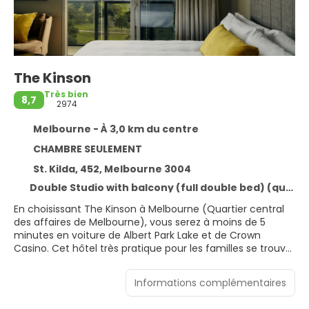
The Kinson
Très bien
8,7
2974
Melbourne - À 3,0 km du centre
CHAMBRE SEULEMENT
St. Kilda, 452, Melbourne 3004
Double Studio with balcony (full double bed) (queen size bed)
En choisissant The Kinson à Melbourne (Quartier central
des affaires de Melbourne), vous serez à moins de 5
minutes en voiture de Albert Park Lake et de Crown
Casino. Cet hôtel très pratique pour les familles se trouve
à 2,8 km de Rod Laver Arena et à 3 km de Collins Street.
Informations complémentaires
Cet hôtel non-fumeurs de 19 étages se compose de 1
bâtiment et offre un accès aux personnes à mobilité