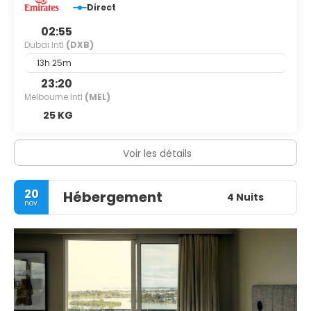
Direct
02:55
Dubai Intl
(DXB)
13h 25m
23:20
Melbourne Intl
(MEL)
25 KG
Voir les détails
20
Hébergement
4 Nuits
nov.