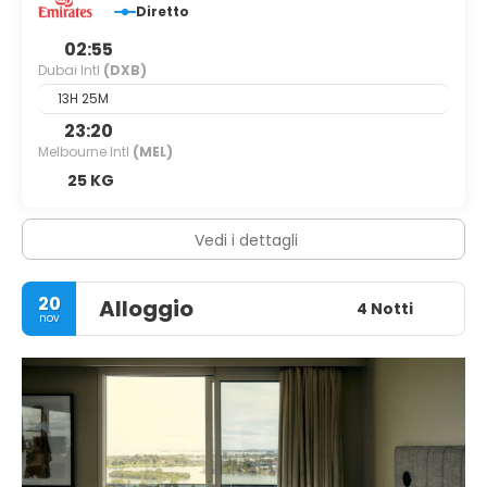
Diretto
02:55
Dubai Intl
(DXB)
13H 25M
23:20
Melbourne Intl
(MEL)
25 KG
Vedi i dettagli
20
Alloggio
4 Notti
nov