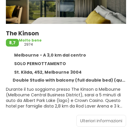
The Kinson
Molto bene
8,7
2974
Melbourne - A 3,0 km dal centro
SOLO PERNOTTAMENTO
St. Kilda, 452, Melbourne 3004
Double Studio with balcony (full double bed) (queen size bed)
Durante il tuo soggiorno presso The Kinson a Melbourne
(Melbourne Central Business District), sarai a 5 minuti di
auto da Albert Park Lake (lago) e Crown Casino. Questo
hotel per famiglie dista 2,8 km da Rod Laver Arena e 3 km
da Collins Street.
Ulteriori informazioni
Un hotel per non fumatori ha 19 piani in 1 edificio e tra i
servizi offre l'accesso in sedia a rotelle. Per le attività