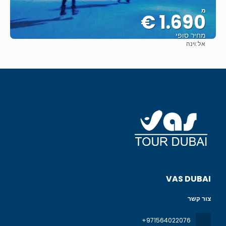
מ
1.690 €
מחיר סופי
אל:
וינה
ראה
VAS DUBAI
צור קשר
+971564022076