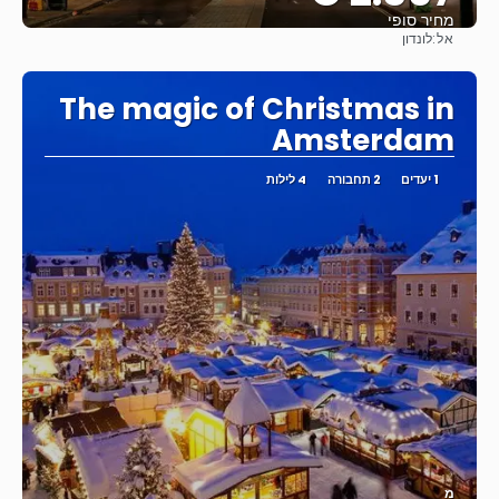
מחיר סופי
אל:
לונדון
ראה
The magic of Christmas in
Amsterdam
1 יעדים
2 תחבורה
4 לילות
מ