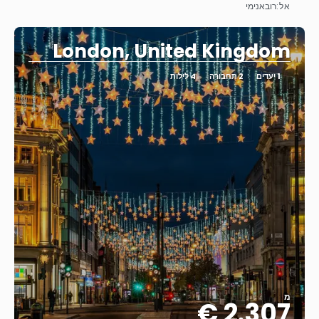
אל:
רובאנימי
ראה
London, United Kingdom
1 יעדים
2 תחבורה
4 לילות
מ
2.307 €