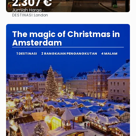
2.307 €
Jumlah Harga
DESTINASI:
London
Lihat
The magic of Christmas in
Amsterdam
1 DESTINASI
2 RANGKAIAN PENGANGKUTAN
4 MALAM