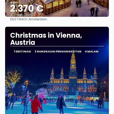
dari
2.370 €
Jumlah Harga
DESTINASI:
Amsterdam
Lihat
Christmas in Vienna,
Austria
1 DESTINASI
2 RANGKAIAN PENGANGKUTAN
4 MALAM