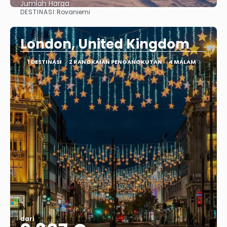
Jumlah Harga
DESTINASI:
Rovaniemi
Lihat
London, United Kingdom
1 DESTINASI
2 RANGKAIAN PENGANGKUTAN
4 MALAM
dari