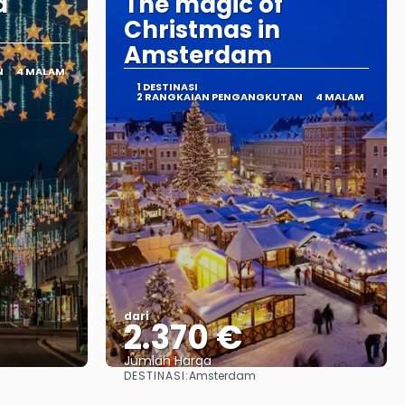
d
The magic of
Christmas in
Amsterdam
N
4 MALAM
1 DESTINASI
2 RANGKAIAN PENGANGKUTAN
4 MALAM
dari
2.370 €
Jumlah Harga
DESTINASI:
Amsterdam
Lihat