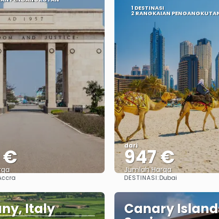
1 DESTINASI
2 RANGKAIAN PENGANGKUTA
dari
2 €
947 €
rga
Jumlah Harga
DESTINASI:
Accra
Dubai
Lihat
Lihat
ny, Italy
Canary Island