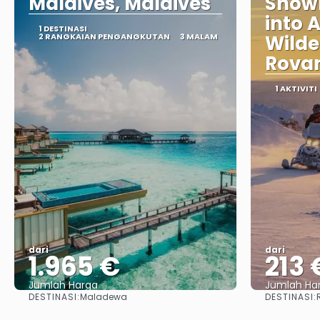
Maldives, Maldives
Snowm
into A
1 DESTINASI
2 RANGKAIAN PENGANGKUTAN
3 MALAM
Wilde
Rova
1 AKTIVITI
dari
dari
1.965 €
213 
Jumlah Harga
Jumlah Ha
DESTINASI:
DESTINASI:
Maladewa
Lihat