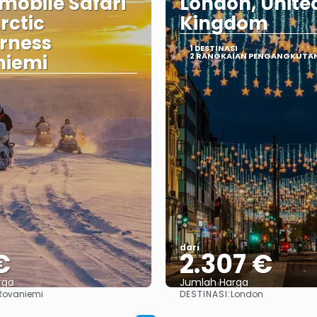
obile Safari
London, Unite
rctic
Kingdom
rness
1 DESTINASI
niemi
2 RANGKAIAN PENGANGKUTA
dari
€
2.307 €
rga
Jumlah Harga
DESTINASI:
Rovaniemi
London
Lihat
Lihat