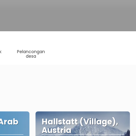
k
Pelancongan
desa
 Arab
Hallstatt (Village),
Austria