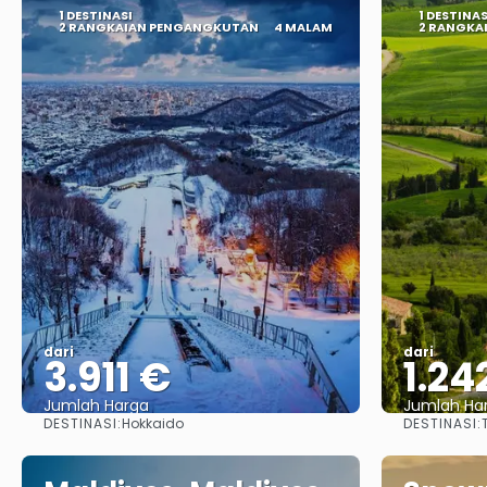
1 DESTINASI
1 DESTINAS
2 RANGKAIAN PENGANGKUTAN
4 MALAM
2 RANGKA
dari
dari
3.911 €
1.24
Jumlah Harga
Jumlah Ha
DESTINASI:
DESTINASI:
Hokkaido
Lihat