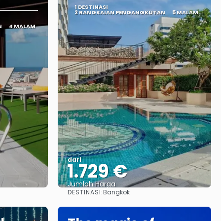
1 DESTINASI
2 RANGKAIAN PENGANGKUTAN
5 MALAM
N
4 MALAM
dari
1.729 €
Jumlah Harga
DESTINASI:
Bangkok
Lihat