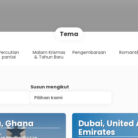
Tema
Percutian
Malam Krismas
Pengembaraan
Romanti
pantai
& Tahun Baru
Susun mengikut
Pilihan kami
a, Ghana
Dubai, United
Emirates
I
IAN PENGANGKUTAN