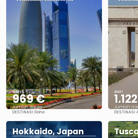
dari
dari
969 €
1.12
Jumlah Harga
Jumlah Ha
DESTINASI:
DESTINASI:
Doha
Lihat
Hokkaido, Japan
Tusca