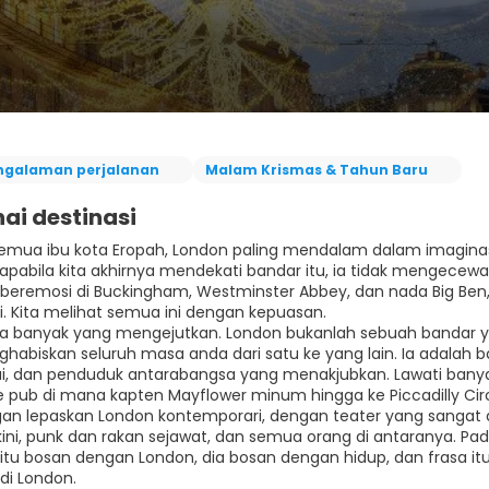
ngalaman perjalanan
Malam Krismas & Tahun Baru
ai destinasi
emua ibu kota Eropah, London paling mendalam dalam imaginas
apabila kita akhirnya mendekati bandar itu, ia tidak mengecewa
 beremosi di Buckingham, Westminster Abbey, dan nada Big Ben,
i. Kita melihat semua ini dengan kepuasan.
a banyak yang mengejutkan. London bukanlah sebuah bandar 
habiskan seluruh masa anda dari satu ke yang lain. Ia adalah 
i, dan penduduk antarabangsa yang menakjubkan. Lawati banya
 pub di mana kapten Mayflower minum hingga ke Piccadilly Circ
gan lepaskan London kontemporari, dengan teater yang sangat a
kini, punk dan rakan sejawat, dan semua orang di antaranya. Pa
itu bosan dengan London, dia bosan dengan hidup, dan frasa it
 di London.