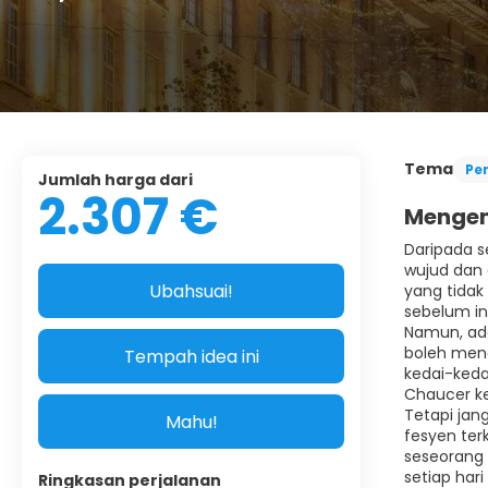
Tema
Pe
Jumlah harga dari
2.307 €
Mengen
Daripada s
wujud dan 
Ubahsuai!
yang tidak
sebelum in
Namun, ad
boleh meng
Tempah idea ini
kedai-keda
Chaucer ke
Tetapi jan
Mahu!
fesyen ter
seseorang 
setiap hari
Ringkasan perjalanan