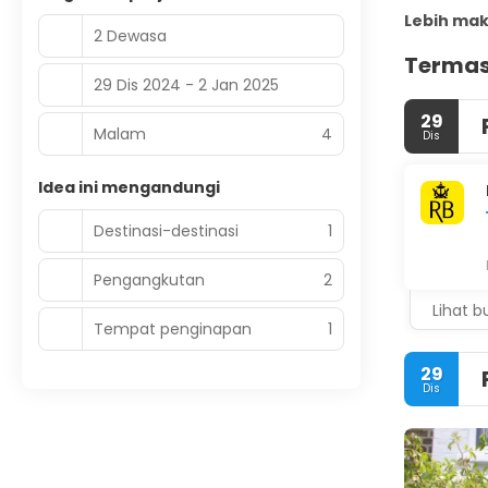
Lebih ma
2 Dewasa
Termas
29 Dis 2024 - 2 Jan 2025
29
Malam
4
Dis
Idea ini mengandungi
Destinasi-destinasi
1
Pengangkutan
2
Lihat b
Tempat penginapan
1
29
Dis