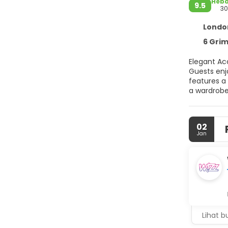
Heba
9.5
30
London
6 Grimst
Elegant Accommodation Hurlingham Bed and Breakfast in
Guests enjoy p
features a 
a wardrobe, providing a r
Heathrow Ai
cycling and water sports. Guest Favorites Guests highly 
options, m
02
Jan
Lihat b