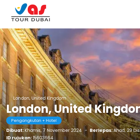
London, United Kingdom
London, United Kingd
Pengangkutan + Hotel
Dibuat:
Khamis, 7 November 2024
-
Berlepas:
Ahad, 29 Di
ID rujukan:
15603664