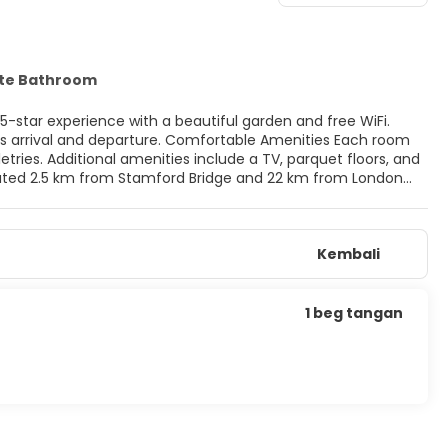
ate Bathroom
Comfortable Amenities Each room
tries. Additional amenities include a TV, parquet floors, and
 and Albert Museum and Harrods. Nearby activities include
Kembali
1 beg tangan