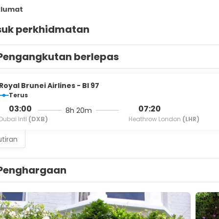
klumat
uk perkhidmatan
Pengangkutan berlepas
Royal Brunei Airlines - BI 97
Terus
03:00
07:20
8h 20m
Dubai Intl
(DXB)
Heathrow London
(LHR)
utiran
Penghargaan