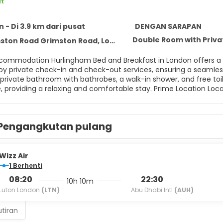
t
 - Di 3.9 km dari pusat
DENGAN SARAPAN
Double Room with Priv
on Road Grimston Road, London SW6 3QP
 London offers a 5-star experience with a beautiful garden and free WiFi.
rivate check-in and check-out services, ensuring a seamless arrival and departure. 
private bathroom with bathrobes, a walk-in shower, and free toile
elaxing and comfortable stay. Prime Location Located 2.5 km from Stamford Bridge and 22 km from London
rport, the property is close to attractions such as the Victoria
rate the attentive host, delicious breakfast, and excellent public transport
aking it a preferred choice for a memorable stay in London.
Pengangkutan pulang
Wizz Air
1 Berhenti
08:20
22:30
10h 10m
Luton London
(LTN)
Abu Dhabi Intl
(AUH)
utiran