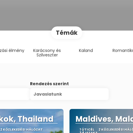
Témák
zási élmény
Karácsony és
Kaland
Romantik
Szilveszter
Rendezés szerint
Javaslatunk
ok, Thailand
Maldives, Mal
2 KÖZLEKEDÉSI HÁLÓZAT
1 ÚTICÉL
2 KÖZLEKEDÉSI HÁL
3 ÉJSZAKA