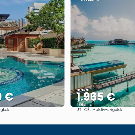
innen:
9 €
1.965 €
Teljes ár
ÚTI CÉL:
gkok
Maldív-szigetek
Megnézem
Megnézem