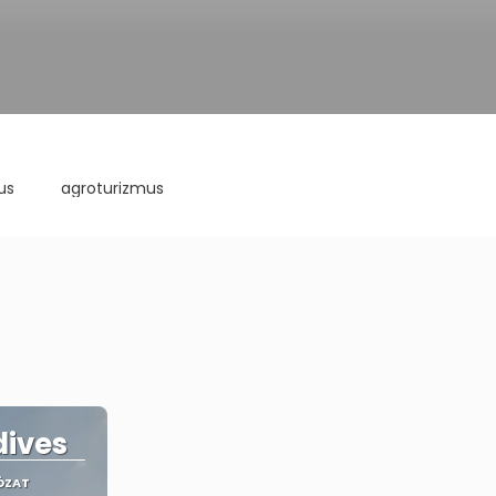
us
agroturizmus
dives
ÓZAT