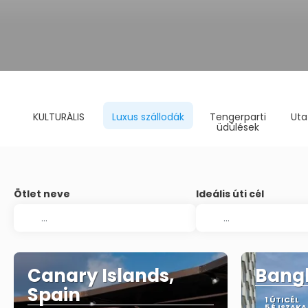
KULTURÁLIS
Luxus szállodák
Tengerparti
Uta
üdülések
Ötlet neve
Ideális úti cél
Canary Islands,
Bangk
Spain
1 ÚTICÉL
5 ÉJSZAKA