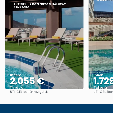
1 ÚTICÉL
2 KÖZLEKEDÉSI HÁLÓZAT
4 ÉJSZAKA
innen:
innen:
2.055 €
1.72
Teljes ár
Teljes ár
ÚTI CÉL:
ÚTI CÉL:
Kanári-szigetek
Ban
Megnézem