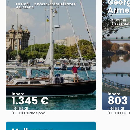
Georg
1 ÚTICÉL
2 KÖZLEKEDÉSI HÁLÓZAT
4 ÉJSZAKA
Arme
2 ÚTICÉL
3 ÉJSZAKA
innen:
innen:
1.345 €
803
Teljes ár
Teljes ár
ÚTI CÉL:
ÚTI CÉLOK
Barcelona
T
Megnézem