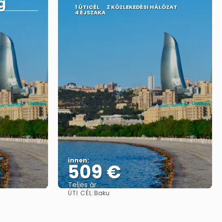
g
1 ÚTICÉL
2 KÖZLEKEDÉSI HÁLÓZAT
4 ÉJSZAKA
innen:
509 €
Teljes ár
ÚTI CÉL:
Baku
Megnézem