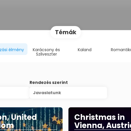
Témák
zási élmény
Karácsony és
Kaland
Romantik
Szilveszter
Rendezés szerint
Javaslatunk
n, United
Christmas in
dom
Vienna, Austri