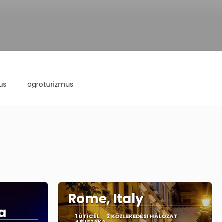
us
agroturizmus
Rome, Italy
a
1 ÚTICÉL
2 KÖZLEKEDÉSI HÁLÓZAT
4 ÉJSZAKA