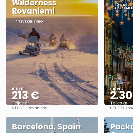
Wilderness
1 ÚTICÉL
Rovaniemi
4 ÉJSZAKA
1 TEVÉKENYSÉG
innen:
innen:
213 €
2.30
Teljes ár
Teljes ár
ÚTI CÉL:
ÚTI CÉL:
Rovaniemi
Lon
Megnézem
Barcelona, Spain
Packa