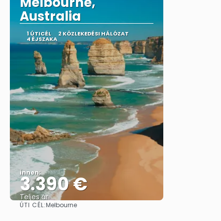
Melbourne,
Australia
1 ÚTICÉL
2 KÖZLEKEDÉSI HÁLÓZAT
4 ÉJSZAKA
innen:
3.390 €
Teljes ár
ÚTI CÉL:
Melbourne
Megnézem