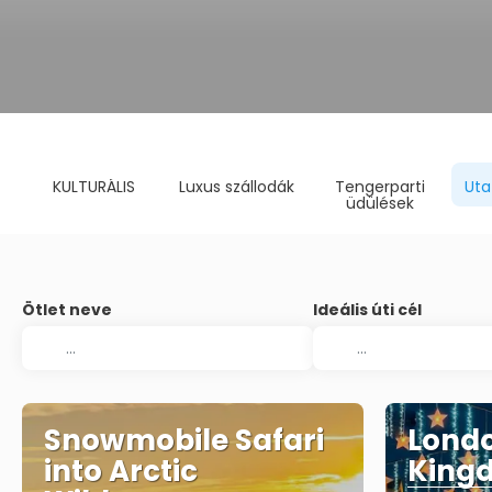
KULTURÁLIS
Luxus szállodák
Tengerparti
Uta
üdülések
Ötlet neve
Ideális úti cél
Snowmobile Safari
Londo
into Arctic
King