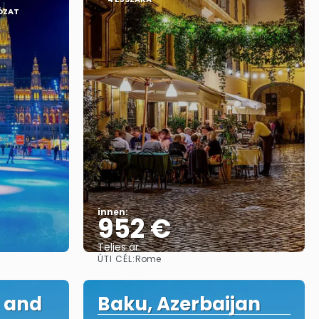
ÓZAT
innen:
952 €
Teljes ár
ÚTI CÉL:
Rome
Megnézem
 and
Baku, Azerbaijan