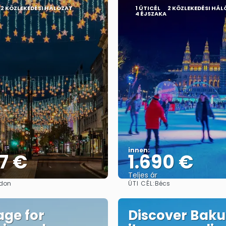
2 KÖZLEKEDÉSI HÁLÓZAT
1 ÚTICÉL
2 KÖZLEKEDÉSI HÁL
4 ÉJSZAKA
innen:
7 €
1.690 €
Teljes ár
ÚTI CÉL:
don
Bécs
Megnézem
Megnézem
ge for
Discover Baku