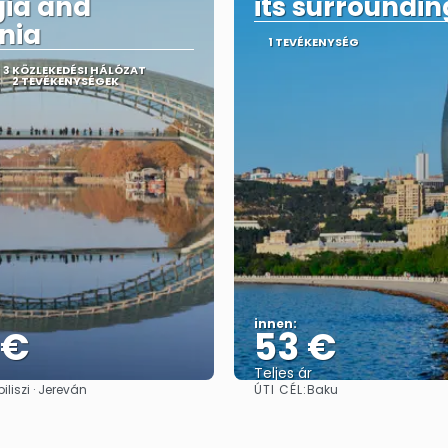
ia and
its surroundin
nia
1 TEVÉKENYSÉG
3 KÖZLEKEDÉSI HÁLÓZAT
2 TEVÉKENYSÉGEK
innen:
 €
53 €
Teljes ár
ÚTI CÉL:
biliszi · Jereván
Baku
Megnézem
Megnézem