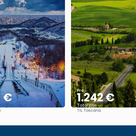
Fra
1 €
1.242 €
Total pris
TIL:
o
Toscana
Se
Se