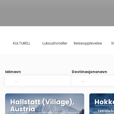
KULTURELL
Luksushoteller
Reiseopplevelse
S
Idénavn
Destinasjonsnavn
Hallstatt (Village),
Hokk
Austria
1 REISEMÅL