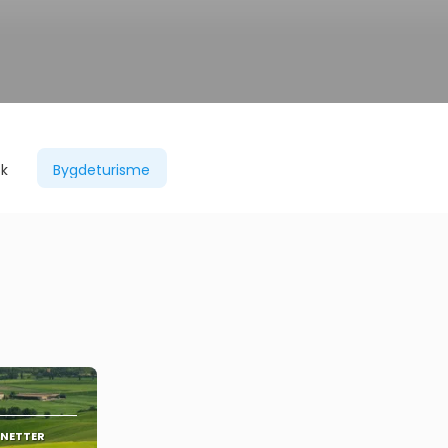
k
Bygdeturisme
 NETTER