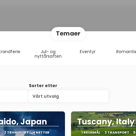
Temaer
trandferie
Jul- og
Eventyr
Romantis
nyttårsaften
Sorter etter
Vårt utvalg
aido, Japan
Tuscany, Italy
2 TRANSPORT
4 NETTER
1 REISEMÅL
2 TRANSPORT
5