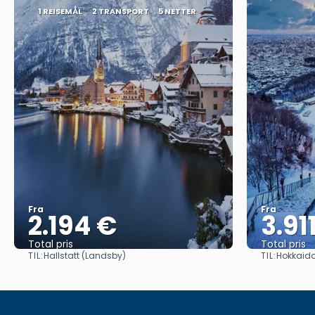
1 REISEMÅL
2 TRANSPORT
5 NETTER
Fra
Fra
2.194 €
3.91
Total pris
Total pris
TIL:
TIL:
Hallstatt (Landsby)
Hokkaid
Se