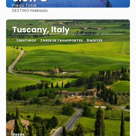
Preço Total
DESTINO:
Hokkaido
Vejo
Tuscany, Italy
1 DESTINOS
2 REDE DE TRANSPORTES
5 NOITES
desde