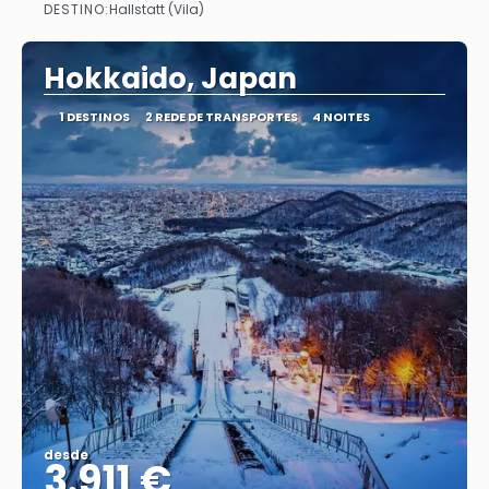
DESTINO:
Hallstatt (Vila)
Vejo
Hokkaido, Japan
1 DESTINOS
2 REDE DE TRANSPORTES
4 NOITES
desde
3.911 €