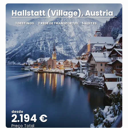
Hallstatt (Village), Austria
1 DESTINOS
2 REDE DE TRANSPORTES
5 NOITES
desde
2.194 €
Preço Total