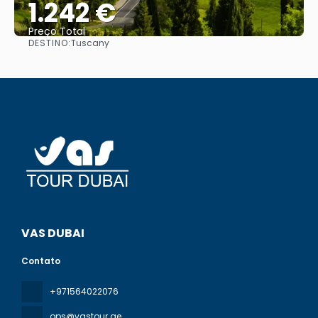
1.242 €
Preço Total
DESTINO:
Tuscany
Vejo
VAS DUBAI
Contato
+971564022076
ops@vastour.ae