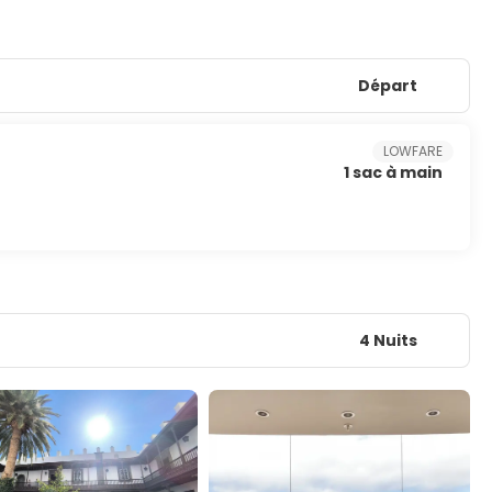
Départ
LOWFARE
1 sac à main
4 Nuits