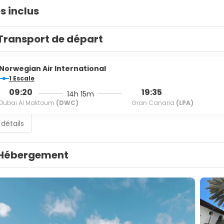
s inclus
Transport de départ
Norwegian Air International
1 Escale
09:20
19:35
14h 15m
Dubai Al Maktoum
(DWC)
Gran Canaria
(LPA)
 détails
Hébergement