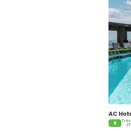
AC Hote
Très
8
37