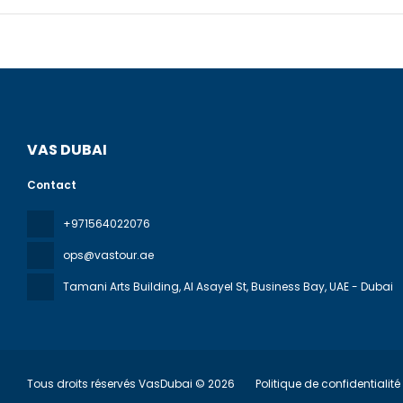
payant sans
VAS DUBAI
Contact
+971564022076
ops@vastour.ae
Tamani Arts Building, Al Asayel St, Business Bay
, UAE - Dubai
Tous droits réservés VasDubai © 2026
Politique de confidentialité