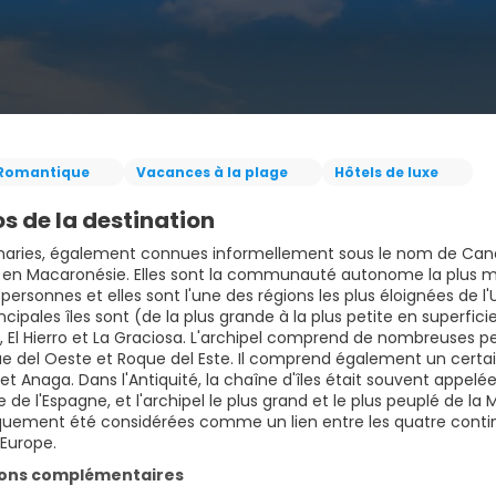
Romantique
Vacances à la plage
Hôtels de luxe
s de la destination
anaries, également connues informellement sous le nom de Canar
, en Macaronésie. Elles sont la communauté autonome la plus méri
 personnes et elles sont l'une des régions les plus éloignées de 
incipales îles sont (de la plus grande à la plus petite en superfi
El Hierro et La Graciosa. L'archipel comprend de nombreuses peti
ue del Oeste et Roque del Este. Il comprend également un certa
t Anaga. Dans l'Antiquité, la chaîne d'îles était souvent appelée "
 de l'Espagne, et l'archipel le plus grand et le plus peuplé de l
iquement été considérées comme un lien entre les quatre contine
'Europe.
ions complémentaires