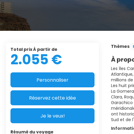
Thèmes
Total prix À partir de
2.055 €
À propo
Les îles C
Atlantique
Personnaliser
millions de
Les huit pr
La Gomera, 
Clara, Roq
Réservez cette idée
Garachico e
méridionale
ont histor
Je le veux!
Sud et de l
Informat
Résumé du voyage