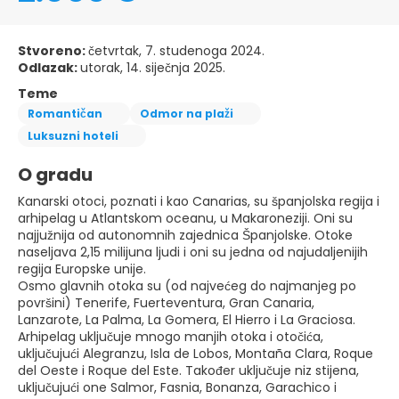
Stvoreno:
četvrtak, 7. studenoga 2024.
Odlazak:
utorak, 14. siječnja 2025.
Teme
Romantičan
Odmor na plaži
Luksuzni hoteli
O gradu
Kanarski otoci, poznati i kao Canarias, su španjolska regija i
arhipelag u Atlantskom oceanu, u Makaroneziji. Oni su
najjužnija od autonomnih zajednica Španjolske. Otoke
naseljava 2,15 milijuna ljudi i oni su jedna od najudaljenijih
regija Europske unije.
Osmo glavnih otoka su (od najvećeg do najmanjeg po
površini) Tenerife, Fuerteventura, Gran Canaria,
Lanzarote, La Palma, La Gomera, El Hierro i La Graciosa.
Arhipelag uključuje mnogo manjih otoka i otočića,
uključujući Alegranzu, Isla de Lobos, Montaña Clara, Roque
del Oeste i Roque del Este. Također uključuje niz stijena,
uključujući one Salmor, Fasnia, Bonanza, Garachico i