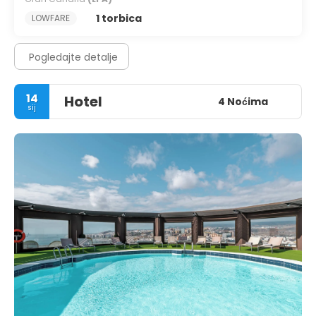
1 torbica
LOWFARE
Pogledajte detalje
14
Hotel
4 Noćima
sij