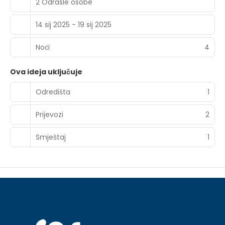
2 Odrasle osobe
14 sij 2025 - 19 sij 2025
Noći
4
Ova ideja uključuje
Odredišta
1
Prijevozi
2
Smještaj
1