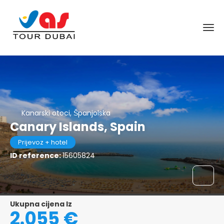
Kanarski otoci, Španjolska
Canary Islands, Spain
Prijevoz + hotel
ID reference:
15605824
Ukupna cijena Iz
2.055 €