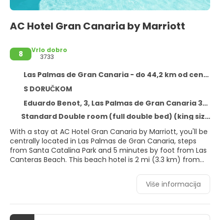
AC Hotel Gran Canaria by Marriott
Vrlo dobro
8
3733
Las Palmas de Gran Canaria - do 44,2 km od centra
S DORUČKOM
Eduardo Benot, 3, Las Palmas de Gran Canaria 35007
Standard Double room (full double bed) (king size bed)
With a stay at AC Hotel Gran Canaria by Marriott, you'll be
centrally located in Las Palmas de Gran Canaria, steps
from Santa Catalina Park and 5 minutes by foot from Las
Canteras Beach. This beach hotel is 2 mi (3.3 km) from
Port of Las Palmas and 0.4 mi (0.6 km) from La Regenta
Modern Art Museum.
Više informacija
Enjoy recreational amenities such as an outdoor pool and
a 24-hour fitness center. Additional features at this hotel
include complimentary wireless internet access,