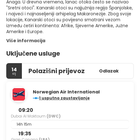
Anaga. U drevna vremena, lanac otoka često se nazivao
"Sretni otoci". Kanarski otoci su najjužnija regija Španjolske,
i najveći i najnaseljeniji arhipelag Makaronezije. Zbog svoje
lokacije, Kanarski otoci su povijesno smatrani vezom
između četiri kontinenta: Afrike, Sjeverne Amerike, Južne
Amerike i Europe.
Više informacija
Uključene usluge
14
Polazišni prijevoz
Odlazak
sij
Norwegian Air International
1 usputno zaustavljanje
09:20
Dubai Al Maktoum
(DWC)
14h 15m
19:35
Gran Canaria
(LPA)