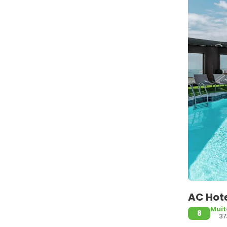
AC Hote
Mui
8
37