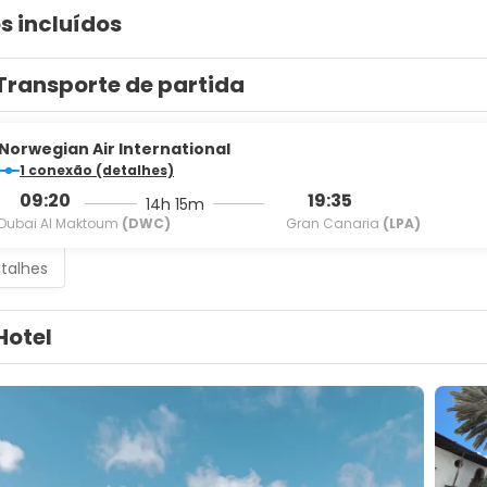
s incluídos
Transporte de partida
Norwegian Air International
1 conexão (detalhes)
09:20
19:35
14h 15m
Dubai Al Maktoum
(DWC)
Gran Canaria
(LPA)
etalhes
Hotel