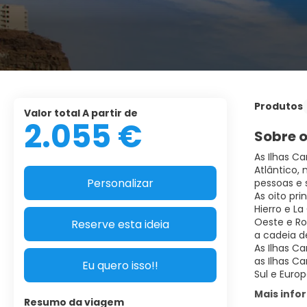
Produtos
Valor total A partir de
2.055 €
Sobre o
As Ilhas C
Atlântico,
Personalizar
pessoas e 
As oito pr
Hierro e La
Oeste e Ro
Reserve esta ideia
a cadeia d
As Ilhas C
as Ilhas C
Eu quero isso!!
Sul e Europ
Mais inf
Resumo da viagem