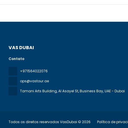
VAS DUBAI
Contato
+971564022076
ops@vastour.ae
Tamani Arts Building, Al Asayel St, Business Bay
, UAE - Dubai
Todos os direitos reservados VasDubai © 2026
Política de priva