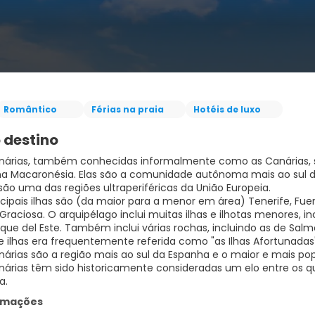
Romântico
Férias na praia
Hotéis de luxo
 destino
anárias, também conhecidas informalmente como as Canárias,
 na Macaronésia. Elas são a comunidade autônoma mais ao sul d
são uma das regiões ultraperiféricas da União Europeia.
incipais ilhas são (da maior para a menor em área) Tenerife, Fue
 Graciosa. O arquipélago inclui muitas ilhas e ilhotas menores, i
que del Este. Também inclui várias rochas, incluindo as de Salm
e ilhas era frequentemente referida como "as Ilhas Afortunadas"
anárias são a região mais ao sul da Espanha e o maior e mais po
anárias têm sido historicamente consideradas um elo entre os q
a.
ormações