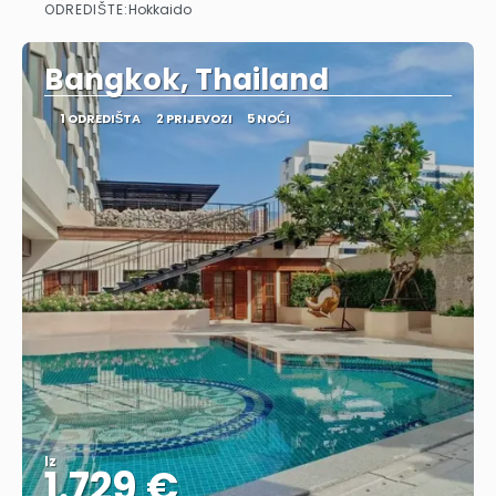
ODREDIŠTE:
Hokkaido
Vidjeti
Bangkok, Thailand
1 ODREDIŠTA
2 PRIJEVOZI
5 NOĆI
Iz
1.729 €