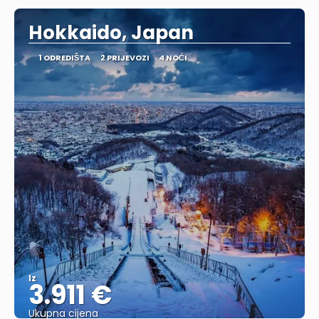
Hokkaido, Japan
1 ODREDIŠTA
2 PRIJEVOZI
4 NOĆI
Iz
3.911 €
Ukupna cijena