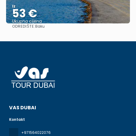
Iz
53 €
Ukupna cijena
ODREDIŠTE:
Baku
Vidjeti
VAS DUBAI
Kontakt
+971564022076