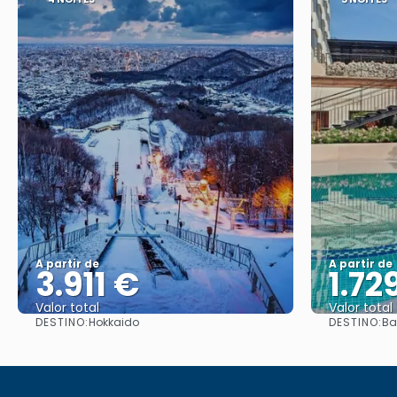
A partir de
A partir de
3.911 €
1.72
Valor total
Valor total
DESTINO:
DESTINO:
Hokkaido
Ba
Saiba mais