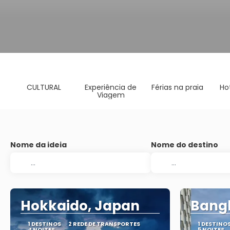
CULTURAL
Experiência de
Férias na praia
Ho
Viagem
Nome da ideia
Nome do destino
Hokkaido, Japan
Bangk
1 DESTINOS
2 REDE DE TRANSPORTES
1 DESTINO
4 NOITES
5 NOITES