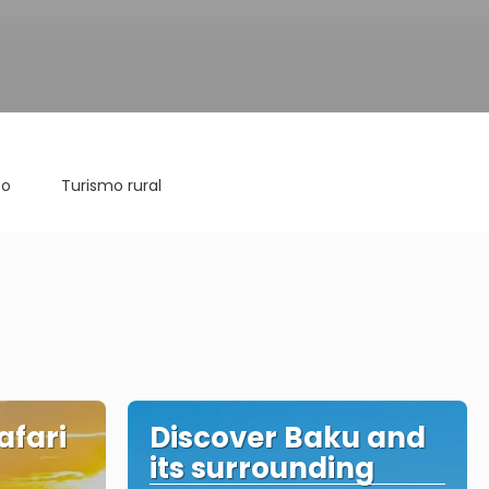
co
Turismo rural
afari
Discover Baku and
its surrounding