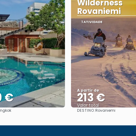
Wilderness
Rovaniemi
1 ATIVIDADE
A partir de
9 €
213 €
Valor total
DESTINO:
ngkok
Rovaniemi
Saiba mais
Saiba mais