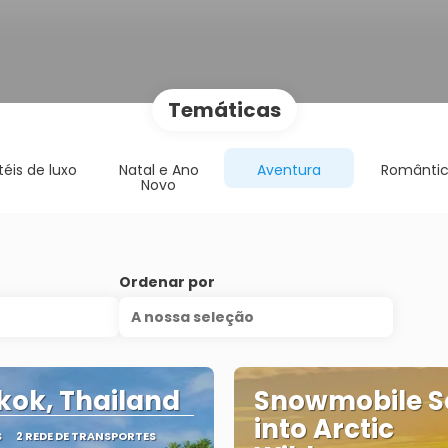
Temáticas
téis de luxo
Natal e Ano
Aventura
Românti
Novo
Ordenar por
A nossa seleção
ok, Thailand
Snowmobile S
into Arctic
S
2 REDE DE TRANSPORTES