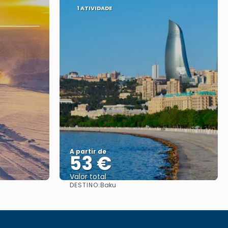
1 ATIVIDADE
A partir de
53 €
Valor total
DESTINO:
Baku
Saiba mais