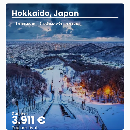
Hokkaido, Japan
1 GIDILECEK
2 TAŞIMA AĞI
4 GECE
Dan beri
3.911 €
Toplam fiyat