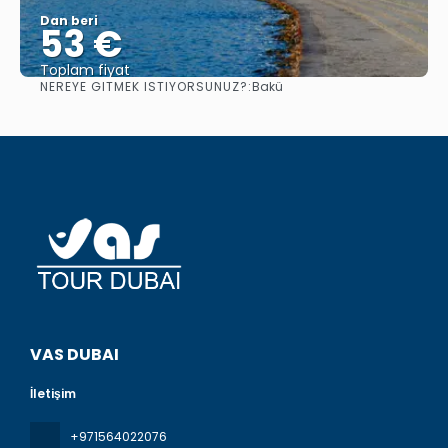
Dan beri
53 €
Toplam fiyat
NEREYE GITMEK ISTIYORSUNUZ?:
Bakü
Görüntüle
VAS DUBAI
İletişim
+971564022076