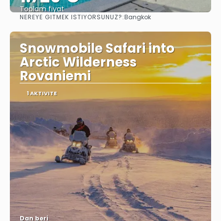
Toplam fiyat
NEREYE GITMEK ISTIYORSUNUZ?:
Bangkok
Görüntüle
Snowmobile Safari into
Arctic Wilderness
Rovaniemi
1 AKTIVITE
Dan beri