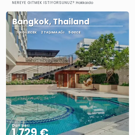
NEREYE GITMEK ISTIYORSUNUZ?:
Hokkaido
Görüntüle
Bangkok, Thailand
1 GIDILECEK
2 TAŞIMA AĞI
5 GECE
Dan beri
1.729 €