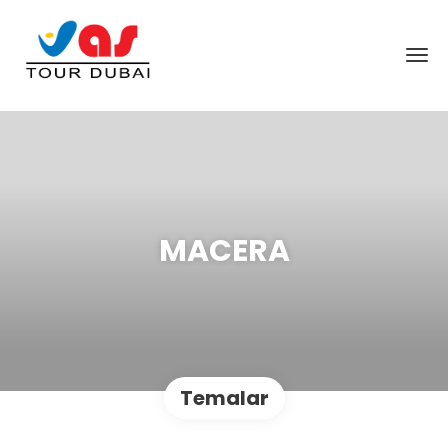
MACERA
Temalar