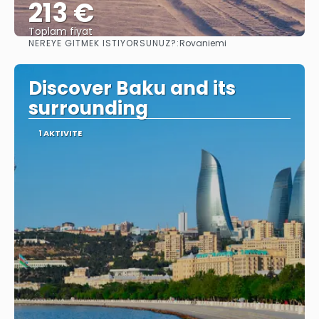
213 €
Toplam fiyat
NEREYE GITMEK ISTIYORSUNUZ?:
Rovaniemi
Görüntüle
Discover Baku and its
surrounding
1 AKTIVITE