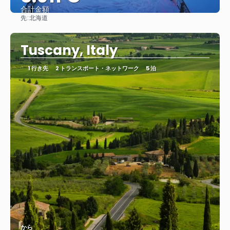
合計金額
先:
北海道
見る
Tuscany, Italy
1 行き先
2 トランスポート・ネットワーク
5 泊
から