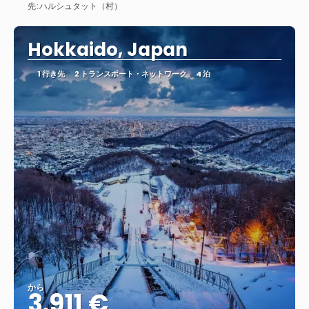
先:
ハルシュタット（村）
見る
Hokkaido, Japan
1 行き先
2 トランスポート・ネットワーク
4 泊
から
3.911 €