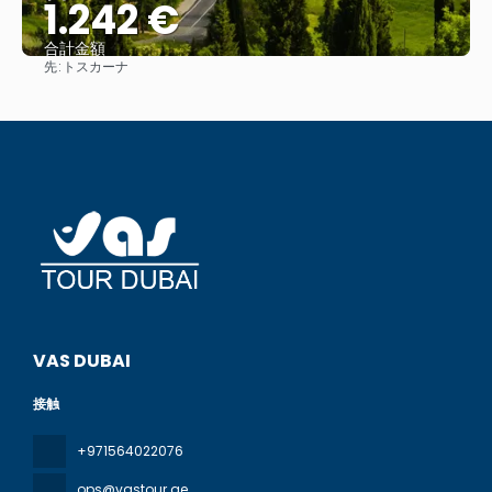
1.242 €
合計金額
先:
トスカーナ
見る
VAS DUBAI
接触
+971564022076
ops@vastour.ae