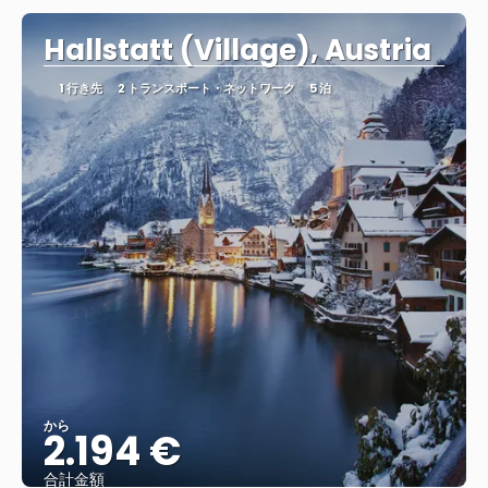
Hallstatt (Village), Austria
1 行き先
2 トランスポート・ネットワーク
5 泊
から
2.194 €
合計金額