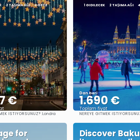
K
2 TAŞIMA AĞI
4 GECE
1 GIDILECEK
2 TAŞIMA AĞI
Dan beri
7 €
1.690 €
at
Toplam fiyat
MEK ISTIYORSUNUZ?:
NEREYE GITMEK ISTIYORSUNU
Londra
Görüntüle
Görüntüle
ge for
Discover Baku