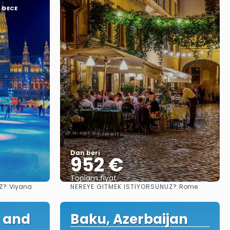
4 GECE
Dan beri
952 €
Toplam fiyat
Z?:
NEREYE GITMEK ISTIYORSUNUZ?:
Viyana
Rome
Görüntüle
 and
Baku, Azerbaijan