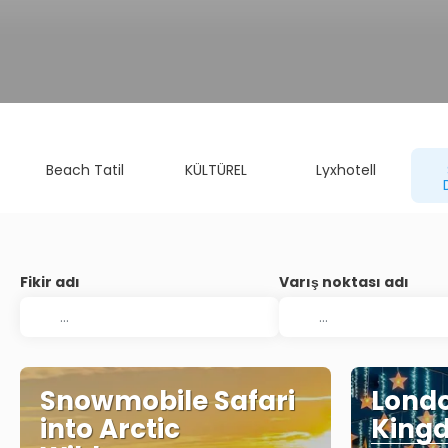
Beach Tatil
KÜLTÜREL
Lyxhotell
Fikir adı
Varış noktası adı
Snowmobile Safari
Londo
into Arctic
King