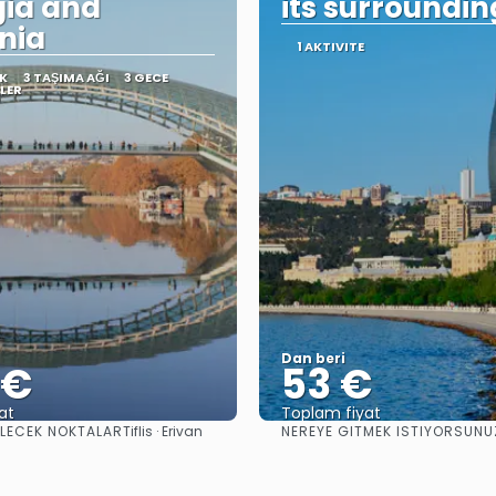
ia and
its surroundin
nia
1 AKTIVITE
EK
3 TAŞIMA AĞI
3 GECE
TLER
Dan beri
 €
53 €
at
Toplam fiyat
ILECEK NOKTALAR
NEREYE GITMEK ISTIYORSUNU
Tiflis · Erivan
Görüntüle
Görüntüle