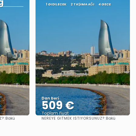
g
1 GIDILECEK
2 TAŞIMA AĞI
4 GECE
Dan beri
509 €
Toplam fiyat
Z?:
NEREYE GITMEK ISTIYORSUNUZ?:
Bakü
Bakü
Görüntüle