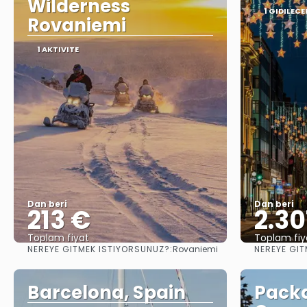
Wilderness
1 GIDILECE
Rovaniemi
1 AKTIVITE
Dan beri
Dan beri
213 €
2.30
Toplam fiyat
Toplam fiy
NEREYE GITMEK ISTIYORSUNUZ?:
NEREYE GIT
Rovaniemi
Görüntüle
Barcelona, Spain
Packa