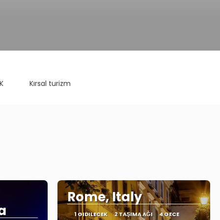
K
Kırsal turizm
Rome, Italy
a
1 GIDILECEK
2 TAŞIMA AĞI
4 GECE