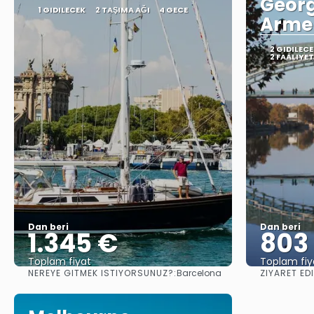
Georg
1 GIDILECEK
2 TAŞIMA AĞI
4 GECE
Arme
2 GIDILEC
2 FAALIYE
Dan beri
Dan beri
1.345 €
803
Toplam fiyat
Toplam fiy
NEREYE GITMEK ISTIYORSUNUZ?:
ZIYARET ED
Barcelona
Görüntüle