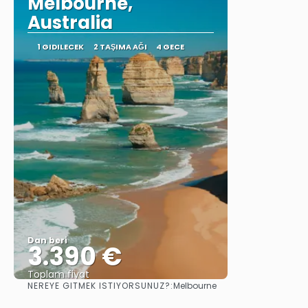
Melbourne,
Australia
1 GIDILECEK
2 TAŞIMA AĞI
4 GECE
Dan beri
3.390 €
Toplam fiyat
NEREYE GITMEK ISTIYORSUNUZ?:
Melbourne
Görüntüle