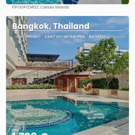
Συνολική τιμή
ΠΡΟΟΡΙΣΜΌΣ:
Canary Islands
Βλέπω
Bangkok, Thailand
1 ΠΡΟΟΡΙΣΜΟΊ
2 ΔΙΚΤΎΟΥ ΜΕΤΑΦΟΡΏΝ
5 ΝΎΧΤΕΣ
από