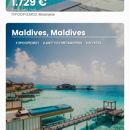
1.729 €
Συνολική τιμή
ΠΡΟΟΡΙΣΜΌΣ:
Μπανγκόκ
Βλέπω
Maldives, Maldives
1 ΠΡΟΟΡΙΣΜΟΊ
2 ΔΙΚΤΎΟΥ ΜΕΤΑΦΟΡΏΝ
3 ΝΎΧΤΕΣ