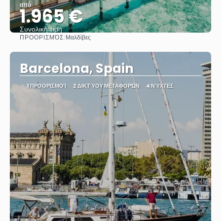
από
1.965 €
Συνολική τιμή
ΠΡΟΟΡΙΣΜΌΣ:
Μαλδίβες
Βλέπω
Barcelona, Spain
1 ΠΡΟΟΡΙΣΜΟΊ
2 ΔΙΚΤΎΟΥ ΜΕΤΑΦΟΡΏΝ
4 ΝΎΧΤΕΣ